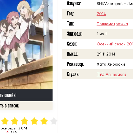
Озвучка:
SHIZA-project - Ли
Год:
2014
Тип:
Полнометражка
Эпизоды:
1 из 1
Сезон:
Осенний сезон 20
Выход:
29.11.2014
Режиссёр:
Хата Хироюки
Студия:
TYO Animations
ть онлайн!
осмотры: 3 074