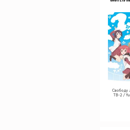
Cвободу 
ТВ-2 / Yu