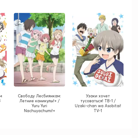
м
Свободу Лесбиянкам:
Узаки хочет
3
Летние каникулы!+ /
тусоваться! ТВ-1 /
Yuru Yuri
Uzaki-chan wa Asobitai!
Nachuyachumi!+
TV-1