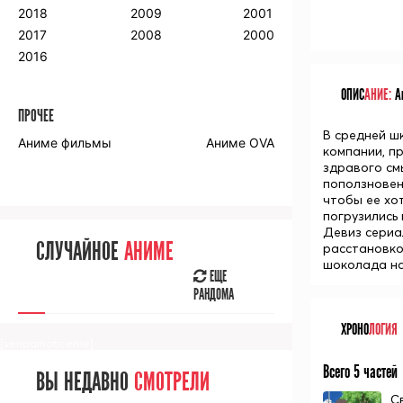
2018
2009
2001
2017
2008
2000
2016
ОПИС
АНИЕ:
Ан
ПРОЧЕЕ
В средней ш
Аниме фильмы
Аниме OVA
компании, п
здравого см
поползновен
чтобы ее хо
погрузились
Девиз сериа
СЛУЧАЙНОЕ
АНИМЕ
расстановко
шоколада на 
ЕЩЕ
РАНДОМА
ХРОНО
ЛОГИЯ
[senpainoticeme]
Всего 5 частей
ВЫ НЕДАВНО
СМОТРЕЛИ
С