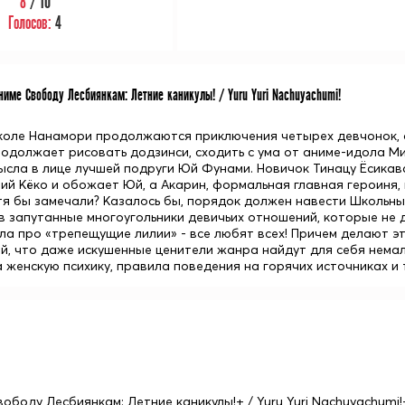
8
/ 10
Голосов:
4
име Свободу Лесбиянкам: Летние каникулы! / Yuru Yuri Nachuyachumi!
коле Нанамори продолжаются приключения четырех девчонок, о
родолжает рисовать додзинси, сходить с ума от аниме-идола Ми
ысла в лице лучшей подруги Юй Фунами. Новичок Тинацу Ёсикава
ий Кёко и обожает Юй, а Акарин, формальная главная героиня, 
тя бы замечали? Казалось бы, порядок должен навести Школьный
 в запутанные многоугольники девичьих отношений, которые не 
ла про «трепещущие лилии» - все любят всех! Причем делают эт
й, что даже искушенные ценители жанра найдут для себя немало
женскую психику, правила поведения на горячих источниках и то
вободу Лесбиянкам: Летние каникулы!+ / Yuru Yuri Nachuyachumi!