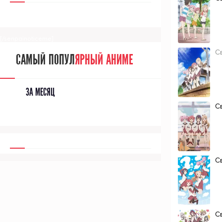
[/senpainoticeme]
С
САМЫЙ ПОПУЛ
ЯРНЫЙ АНИМЕ
ЗА МЕСЯЦ
C
C
C