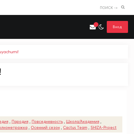
ПОИСК ->
Вход
uyachumi!
!
Искать только в категории
я поиска
Аниме
Хентай
едия
,
Пародия
,
Повседневность
,
Школа/Академия
,
олнометражка
,
Осенний сезон
,
Cactus Team
,
SHIZA-Project