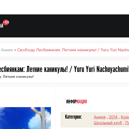
+1174
АЙ
»
Аниме
» Свободу Лесбиянкам: Летние каникулы! / Yuru Yuri Nach
сбиянкам: Летние каникулы! / Yuru Yuri Nachuyachumi
Выберите одну категорию дл
у: Летние каникулы!
ᅠ
ИНФОР
МАЦИЯ
Категории:
Аниме
,
2014
,
Ком
Школьный клуб
,
П