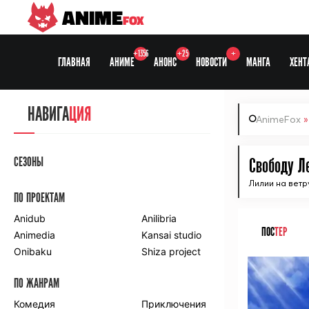
ANIME
FOX
+1356
+25
+
ГЛАВНАЯ
АНИМЕ
АНОНС
НОВОСТИ
МАНГА
ХЕНТ
НАВИГА
ЦИЯ
AnimeFox
СЕЗОНЫ
Свободу Ле
Лилии на ветр
ПО ПРОЕКТАМ
Anidub
Anilibria
ПОС
ТЕР
Animedia
Kansai studio
Onibaku
Shiza project
ПО ЖАНРАМ
Комедия
Приключения