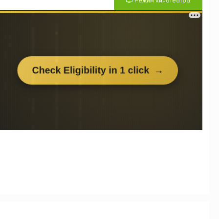
Режим кинотеатра
м