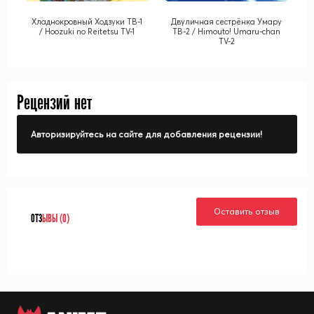
Хладнокровный Ходзуки ТВ-1
Двуличная сестрёнка Умару
/ Hoozuki no Reitetsu TV-1
ТВ-2 / Himouto! Umaru-chan
TV-2
Рецензий нет
Авторизируйтесь на сайте для добавления рецензии!
Оставить отзыв
ОТЗ
ЫВЫ (0)