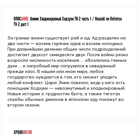
ОПИС
АНИЕ:
Аниме Хладнокровный Ходзуки ТВ-2 часть 1 / Hoozuki no Reitetsu
TV-2 part 1
За гранью жизни существует рай и ад. Ад разделен на
две части — восемь горячих адов и восемь холодных.
При дальнейшем делении общее число подразделений
достигает двухсот семидесяти двух. После войны резко
возросла численность населения… обозлились темные
духи… и загробный мир погрузился в невиданный
прежде хаос. В нашем или ином мире, любое
государство нуждается в том, кто сможет уладить
любой конфликт. Царю Энме повезло, ведь у него есть
помощник Ходзуки — невозмутимый и хладнокровный.
Новые истории о трудностях быта, а также тяготах
службы обычных демонов в японском аду покажут во
втором сезоне.
ХРОНО
ЛОГИЯ