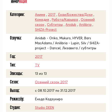
ИНФОР
МАЦИЯ
Категории:
Аниме
,
2017
,
Ёкаи/Божества/Духи
,
Комедия
,
Работа/Карьера
,
Осенний
сезон
,
Субтитры
,
Anidub
,
Anilibria
,
SHIZA-Project
Озвучка:
Anidub - Oriko, Mukuro, HYVER, Bars
MacAdams / Anilibria - Lupin, Silv / SHIZA-
project - Dancel, Лизавета / субтитры
Год:
2017
Тип:
TV
Эпизоды:
13 из 13
Сезон:
Осенний сезон 2017
Выход:
c 08.10.2017 по 31.12.2017
Режиссёр:
Ёнэда Кадзухиро
Студия:
Studio DEEN