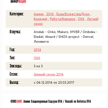
ИНФОР
МАЦИЯ
Категории:
Аниме
,
2014
,
Ёкаи/Божества/Духи
,
Комедия
,
Работа/Карьера
,
OVA
,
Летний
сезон
Озвучка:
Anidub - Oriko, Mukuro, HYVER / Onibaku -
Eladiel, Absurd / SHIZA-project - Dancel,
Лизавета
Год:
2014
Тип:
OVA
Эпизоды:
3 из 3
Сезон:
Зимний сезон 2014
Выход:
c 06.12.2014 по 23.03.2017
ОПИС
АНИЕ:
Аниме Хладнокровный Ходзуки OVA / Hoozuki no Reitetsu OVA