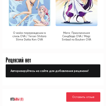
О моём перерождении в
Маги: Приключения
слизь OVA / Tensei Shitara
Синдбада OVA / Magi:
Slime Datta Ken OVA
Sinbad no Bouken OVA
Рецензий нет
Авторизируйтесь на сайте для добавления рецензии!
Оставить отзыв
ОТЗ
ЫВЫ (0)