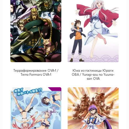
Терраформирование OVA-1 /
Юна из гостиницы Юраги
Terra Formars OVA-1
ОВА / Yuragi-sou no Yuuna-
san OVA