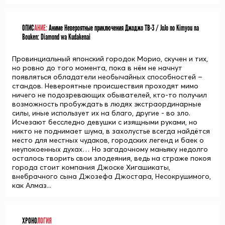
ОПИС
АНИЕ:
Аниме Невероятные приключения Джоджо ТВ-3 / JoJo no Kimyou na
Bouken: Diamond wa Kudakenai
Провинциальный японский городок Морио, скучен и тих,
но ровно до того момента, пока в нём не начнут
появляться обладатели необычайных способностей –
стандов. Невероятные происшествия проходят мимо
ничего не подозревающих обывателей, кто-то получил
возможность пробуждать в людях экстраординарные
силы, иные использует их на благо, другие - во зло.
Исчезают бесследно девушки с изящными руками, но
никто не поднимает шума, в захолустье всегда найдётся
место для местных чудаков, городских легенд и баек о
неупокоенных духах… Но загадочному маньяку недолго
осталось творить свои злодеяния, ведь на страже покоя
города стоит компания Джоске Хигашикаты,
внебрачного сына Джозефа Джостара, Несокрушимого,
как Алмаз...
ХРОНО
ЛОГИЯ