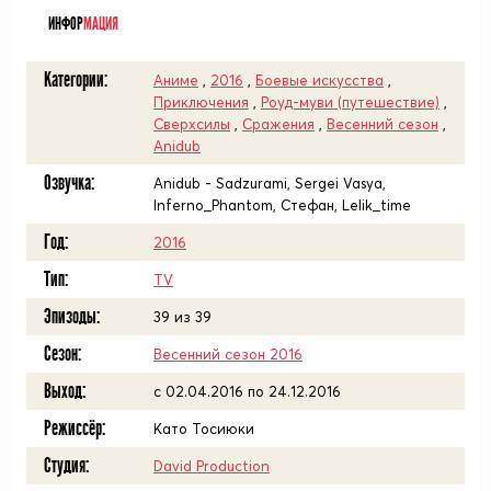
ИНФОР
МАЦИЯ
Категории:
Аниме
,
2016
,
Боевые искусства
,
Приключения
,
Роуд-муви (путешествие)
,
Сверхсилы
,
Сражения
,
Весенний сезон
,
Anidub
Озвучка:
Anidub - Sadzurami, Sergei Vasya,
Inferno_Phantom, Стефан, Lelik_time
Год:
2016
Тип:
TV
Эпизоды:
39 из 39
Сезон:
Весенний сезон 2016
Выход:
c 02.04.2016 по 24.12.2016
Режиссёр:
Като Тосиюки
Студия:
David Production