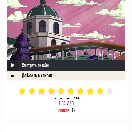
Смотреть онлайн!
Просмотры: 9 146
8.83
/ 10
Голосов:
12
ᅠ