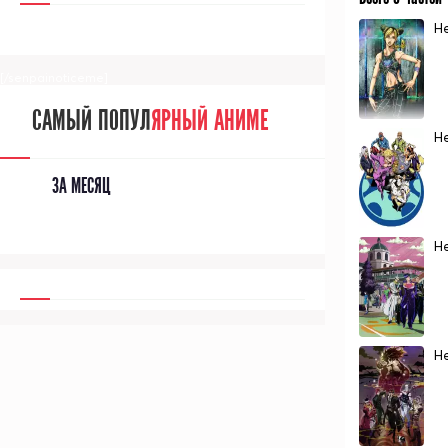
Н
[/senpainoticeme]
САМЫЙ ПОПУЛ
ЯРНЫЙ АНИМЕ
Н
ЗА МЕСЯЦ
Н
Н