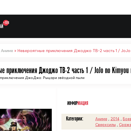
+1174
АЙ
»
Аниме
» Невероятные приключения Джоджо ТВ-2 часть 1 / JoJo n
е приключения Джоджо ТВ-2 часть 1 / JoJo no Kimyou n
приключения ДжоДжо: Рыцари звёздной пыли
Выберите одну категорию дл
ᅠ
ИНФОР
МАЦИЯ
Категории:
Аниме
,
2014
,
Бое
Сверхсилы
,
Сраже