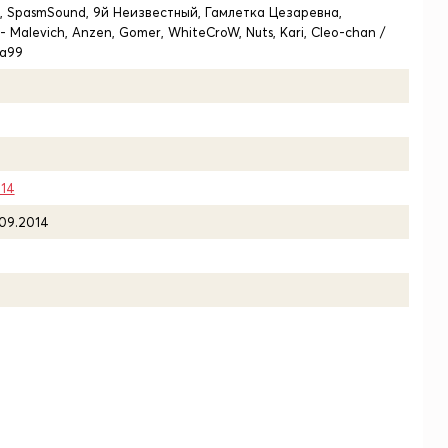
i, SpasmSound, 9й Неизвестный, Гамлетка Цезаревна,
 - Malevich, Anzen, Gomer, WhiteCroW, Nuts, Kari, Cleo-chan /
na99
014
.09.2014