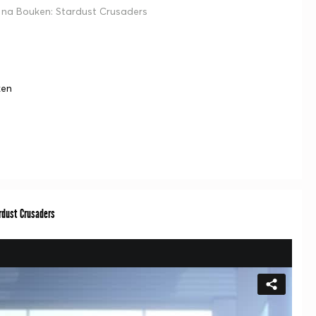
na Bouken: Stardust Crusaders
ken
dust Crusaders