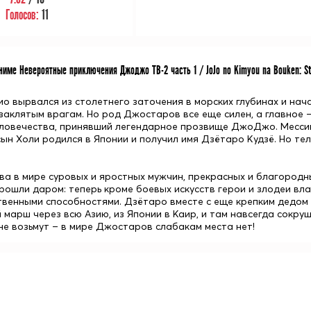
Голосов:
11
име Невероятные приключения Джоджо ТВ-2 часть 1 / JoJo no Kimyou na Bouken: St
ио
вырвался из столетнего заточения в морских глубинах и на
 заклятым врагам. Но род Джостаров все еще силен, а главное 
ловечества, принявший легендарное прозвище ДжоДжо. Мессию
ын Холи родился в Японии и получил имя
Дзётаро Кудзё
. Но те
ова в мире суровых и яростных мужчин, прекрасных и благородн
прошли даром: теперь кроме боевых искусств герои и злодеи в
твенными способностями. Дзётаро вместе с еще крепким дедом
 марш через всю Азию, из Японии в Каир, и там навсегда сокру
 не возьмут – в мире Джостаров слабакам места нет!