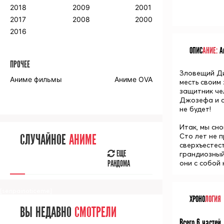
2018
2009
2001
2017
2008
2000
2016
ОПИС
АНИЕ:
Ан
ПРОЧЕЕ
Зловещий
Д
Аниме фильмы
Аниме OVA
месть своим
защитник че
Джозефа и с
не будет!
Итак, мы сн
Сто лет не 
СЛУЧАЙНОЕ
АНИМЕ
сверхъестес
ЕЩЕ
грандиозный
они с собой
РАНДОМА
[senpainoticeme]
ХРОНО
ЛОГИЯ
ВЫ НЕДАВНО
СМОТРЕЛИ
Всего 6 частей