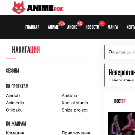
ANIME
FOX
+1356
+25
+
ГЛАВНАЯ
АНИМЕ
АНОНС
НОВОСТИ
МАНГА
ХЕНТ
НАВИГА
ЦИЯ
AnimeFox
СЕЗОНЫ
Невероятны
Невероятные 
ПО ПРОЕКТАМ
Anidub
Anilibria
ПОС
ТЕР
Animedia
Kansai studio
Onibaku
Shiza project
ПО ЖАНРАМ
Комедия
Приключения