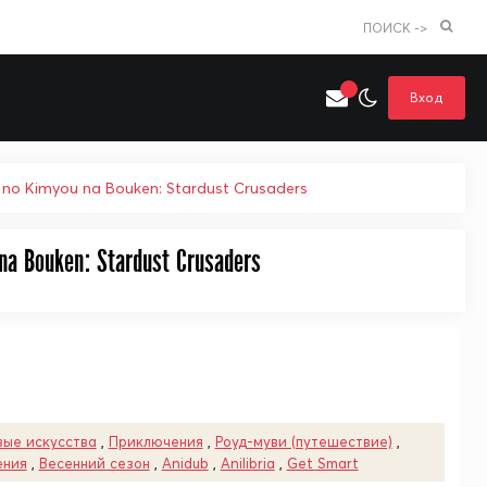
ПОИСК ->
Вход
o Kimyou na Bouken: Stardust Crusaders
a Bouken: Stardust Crusaders
Искать только в категории
я поиска
Аниме
Хентай
вые искусства
,
Приключения
,
Роуд-муви (путешествие)
,
ния
,
Весенний сезон
,
Anidub
,
Anilibria
,
Get Smart