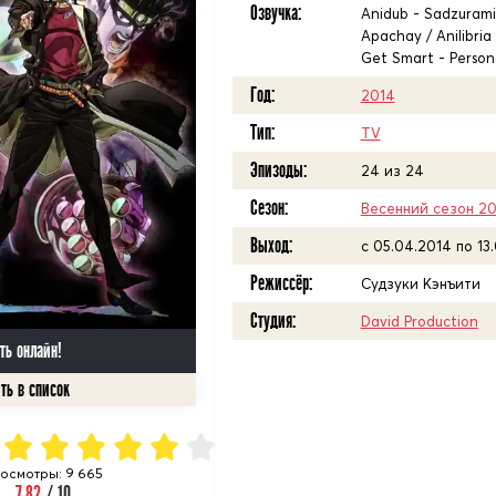
Озвучка:
Anidub - Sadzuram
Apachay / Anilibria
Get Smart - Perso
Год:
2014
Тип:
TV
Эпизоды:
24 из 24
Сезон:
Весенний сезон 2
Выход:
c 05.04.2014 по 13
Режиссёр:
Судзуки Кэнъити
Студия:
David Production
ть онлайн!
осмотры: 9 665
7.82
/ 10