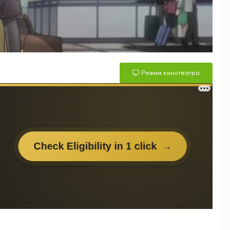
Режим кинотеатра
м