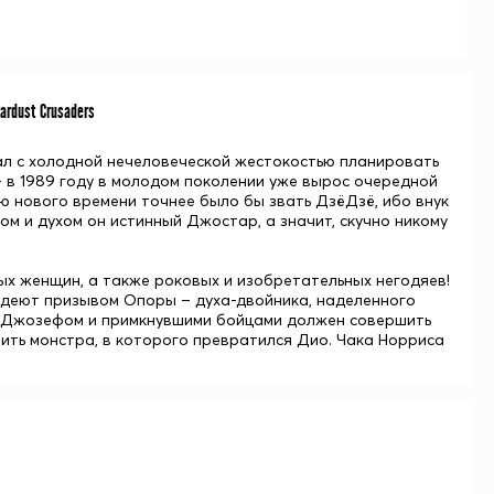
ardust Crusaders
чал с холодной нечеловеческой жестокостью планировать
– в 1989 году в молодом поколении уже вырос очередной
 нового времени точнее было бы звать ДзёДзё, ибо внук
лом и духом он истинный Джостар, а значит, скучно никому
ых женщин, а также роковых и изобретательных негодяев!
ладеют призывом Опоры – духа-двойника, наделенного
Джозефом
и примкнувшими бойцами должен совершить
шить монстра, в которого превратился Дио. Чака Норриса