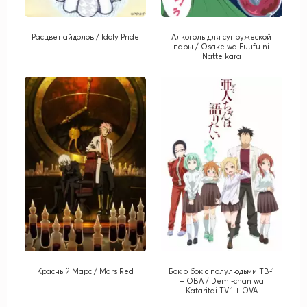
Расцвет айдолов / Idoly Pride
Алкоголь для супружеской
пары / Osake wa Fuufu ni
Natte kara
Красный Марс / Mars Red
Бок о бок с полулюдьми ТВ-1
+ ОВА / Demi-chan wa
Kataritai TV-1 + OVA