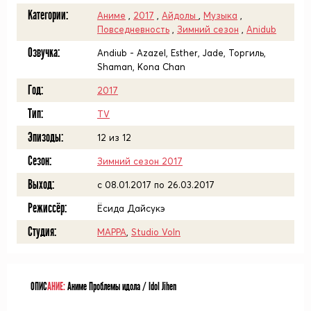
Категории:
Аниме
,
2017
,
Айдолы
,
Музыка
,
Повседневность
,
Зимний сезон
,
Anidub
Озвучка:
Andiub - Azazel, Esther, Jade, Торгиль,
Shaman, Kona Chan
Год:
2017
Тип:
TV
Эпизоды:
12 из 12
Сезон:
Зимний сезон 2017
Выход:
c 08.01.2017 по 26.03.2017
Режиссёр:
Ёсида Дайсукэ
Студия:
MAPPA
,
Studio Voln
ОПИС
АНИЕ:
Аниме Проблемы идола / Idol Jihen