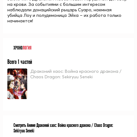
на крови. За событиями с большим интересом
наблюдали донацийский рыцарь
Суаро
, наемная
убийца
Лоу
и полудемоница
Эйха
– их работа только
начинается!
ХРОНО
ЛОГИЯ
Всего 1 частей
Драконий хаос: Война красного дракона /
Chaos Dragon: Sekiryuu Seneki
Смотреть Аниме Драконий хаос: Война красного дракона / Chaos Dragon:
Sekiryuu Seneki