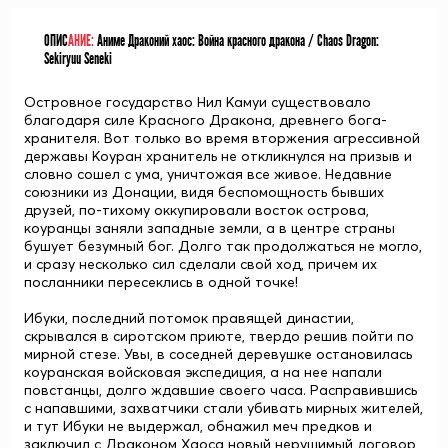
ОПИС
АНИЕ:
Аниме Драконий хаос: Война красного дракона / Chaos Dragon:
Sekiryuu Seneki
Островное государство Нил Камуи существовало
благодаря силе Красного Дракона, древнего бога-
хранителя. Вот только во время вторжения агрессивной
державы Коуран хранитель не откликнулся на призыв и
словно сошел с ума, уничтожая все живое. Недавние
союзники из Донации, видя беспомощность бывших
друзей, по-тихому оккупировали восток острова,
коуранцы заняли западные земли, а в центре страны
бушует безумный бог. Долго так продолжаться не могло,
и сразу несколько сил сделали свой ход, причем их
посланники пересеклись в одной точке!
Ибуки, последний потомок правящей династии,
скрывался в сиротском приюте, твердо решив пойти по
мирной стезе. Увы, в соседней деревушке остановилась
коуранская войсковая экспедиция, а на нее напали
повстанцы, долго ждавшие своего часа. Расправившись
с напавшими, захватчики стали убивать мирных жителей,
и тут Ибуки не выдержал, обнажил меч предков и
заключил с Драконом Хаоса новый нерушимый договор