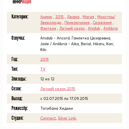
ИНФОР
МАЦИЯ
Категории:
Аниме
,
2015
,
Драма
,
Магия
,
Монстры/
Зверолюди
,
Приключения
,
Сражения
,
Фэнтези
,
Летний сезон
,
Anidub
,
Anilibria
Озвучка:
Anidub - Ancord, Гамлетка Цезаревна,
Jade / Anilibria - Aika, Berial, Hikaru, Kari,
Kiki
Год:
2015
Тип:
TV
Эпизоды:
12 из 12
Сезон:
Летний сезон 2015
Выход:
c 02.07.2015 по 17.09.2015
Режиссёр:
Татибана Хидэки
Студия:
Connect
,
Silver Link.