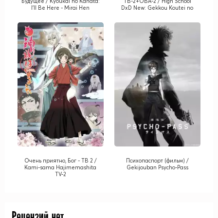
Будущее / Kyoukai no Kanata:
ТВ-2+ОВА-2 / High School
I'll Be Here - Mirai Hen
DxD New: Gekkou Koutei no
Excalibur + OVA-2
Очень приятно, Бог - ТВ 2 /
Психопаспорт (фильм) /
Kami-sama Hajimemashita
Gekijouban Psycho-Pass
TV-2
Рецензий нет