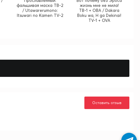
 /
Прославленный:
Вот почему без Эроса
фальшивая маска ТВ-2
жизнь мне не мила!
/ Utawarerumono:
ТВ-1 + ОВА / Dakara
Itsuwari no Kamen TV-2
Boku wa, H ga Dekinai!
TV-1 + OVA
Оставить отзыв