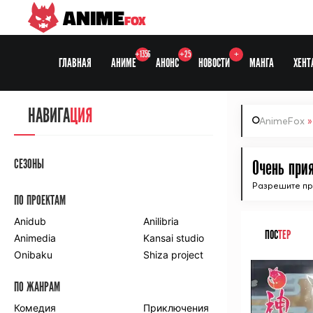
ANIME
FOX
+1356
+25
+
ГЛАВНАЯ
АНИМЕ
АНОНС
НОВОСТИ
МАНГА
ХЕНТ
НАВИГА
ЦИЯ
AnimeFox
СЕЗОНЫ
Очень прия
Разрешите пре
ПО ПРОЕКТАМ
Anidub
Anilibria
ПОС
ТЕР
Animedia
Kansai studio
Onibaku
Shiza project
ПО ЖАНРАМ
Комедия
Приключения