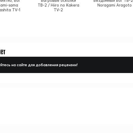
иятно, Бог
Багровые осколки
Бездомный Бог ТВ-2
 Kami-sama
ТВ-2 / Hiiro no Kakera
Noragami Aragoto
ashita TV-1
TV-2
нет
йтесь на сайте для добавления рецензии!