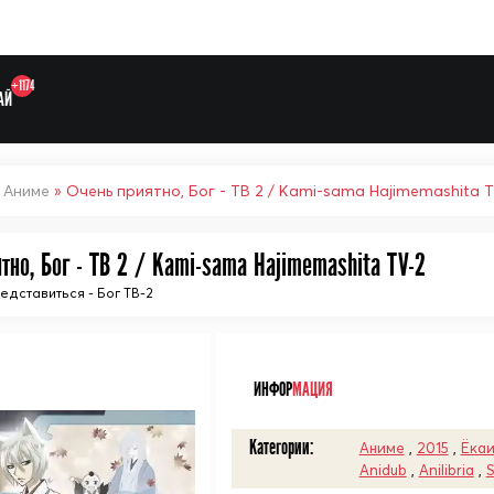
+1174
АЙ
»
Аниме
» Очень приятно, Бог - ТВ 2 / Kami-sama Hajimemashita 
тно, Бог - ТВ 2 / Kami-sama Hajimemashita TV-2
Выберите одну категорию дл
дставиться - Бог ТВ-2
ᅠ
ИНФОР
МАЦИЯ
Категории:
Аниме
,
2015
,
Ёка
Anidub
,
Anilibria
,
S