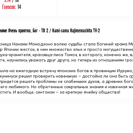
9.14
/ 10
Голосов:
14
име Очень приятно, Бог - ТВ 2 / Kami-sama Hajimemashita TV-2
сница
Нанами Момодзоно
волею судьбы стала богиней храма Ми
р Японии жесток, в нем множество злых и просто могущественны
уха-хранителя, красавца-лиса
Томоэ
, в которого, конечно же,
те, научились уважать друг друга, но теперь их отношениям гр
ыла на ежегодную встречу японских богов в провинции Идзумо, 
кунинуси
решил проверить новенькую – достойна ли она быть с
придется решать проблемы не слабеньких духов, а древних богов
его любимого. Но обретенные сакральные знания и извечная ж
стить. И вообще, синтоизм – за крепкую ячейку общества!