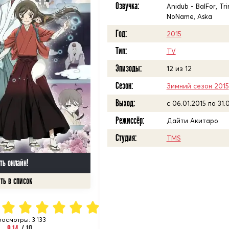
Озвучка:
Anidub - BalFor, Tri
NoName, Aska
Год:
2015
Тип:
TV
Эпизоды:
12 из 12
Сезон:
Зимний сезон 2015
Выход:
c 06.01.2015 по 31.
Режиссёр:
Дайти Акитаро
Студия:
TMS
ть онлайн!
росмотры: 3 133