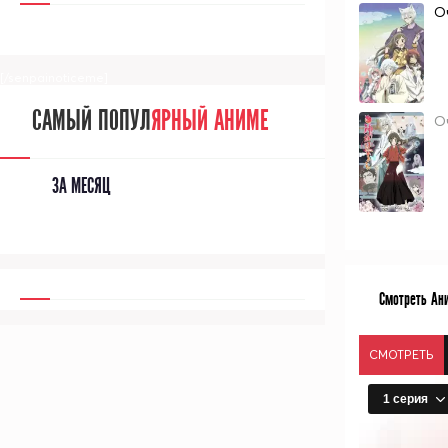
О
[/senpainoticeme]
САМЫЙ ПОПУЛ
ЯРНЫЙ АНИМЕ
О
ЗА МЕСЯЦ
Смотреть Ани
СМОТРЕТЬ