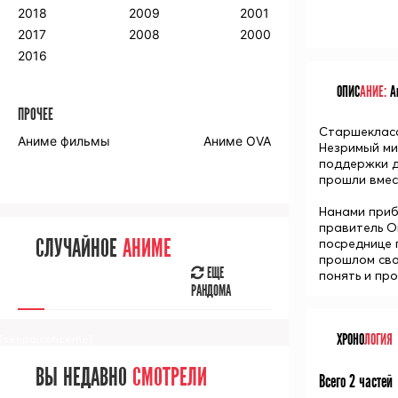
2018
2009
2001
2017
2008
2000
2016
ОПИС
АНИЕ:
Ан
ПРОЧЕЕ
Старшеклас
Аниме фильмы
Аниме OVA
Незримый ми
поддержки д
прошли вмес
Нанами приб
правитель
О
СЛУЧАЙНОЕ
АНИМЕ
посреднице 
прошлом сво
ЕЩЕ
понять и про
РАНДОМА
ХРОНО
ЛОГИЯ
[senpainoticeme]
ВЫ НЕДАВНО
СМОТРЕЛИ
Всего 2 частей