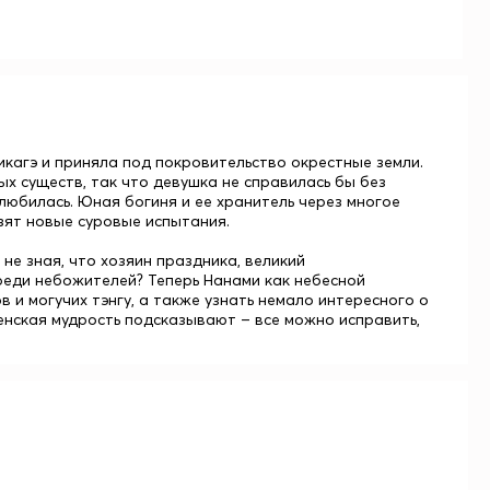
кагэ и приняла под покровительство окрестные земли.
х существ, так что девушка не справилась бы без
 влюбилась. Юная богиня и ее хранитель через многое
озят новые суровые испытания.
не зная, что хозяин праздника, великий
реди небожителей? Теперь Нанами как небесной
 и могучих тэнгу, а также узнать немало интересного о
енская мудрость подсказывают – все можно исправить,