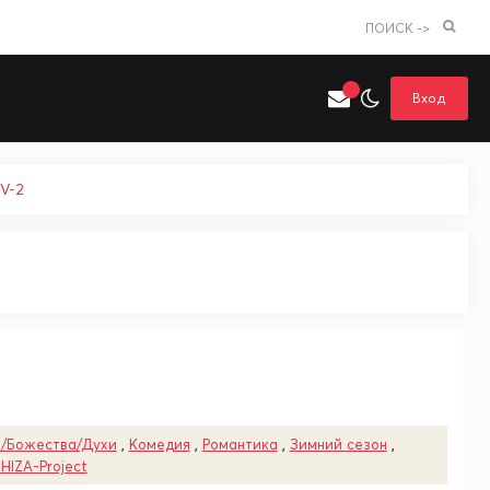
ПОИСК ->
Вход
TV-2
Искать только в категории
я поиска
Аниме
Хентай
и/Божества/Духи
,
Комедия
,
Романтика
,
Зимний сезон
,
HIZA-Project