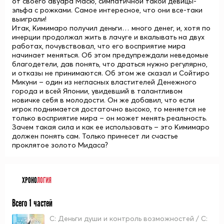
от своего авуара Масю, симпатичной такой девицы-
эльфа с рожками. Самое интересное, что они все-таки
выиграли!
Итак, Кимимаро получил деньги… много денег, и, хотя по
инерции продолжал жить в лачуге и вкалывать на двух
работах, почувствовал, что его восприятие мира
начинает меняться. Об этом предупреждали неведомые
благодетели, дав понять, что драться нужно регулярно,
и отказы не принимаются. Об этом же сказал и Сойтиро
Микуни – один из негласных властителей Денежного
города и всей Японии, увидевший в талантливом
новичке себя в молодости. Он же добавил, что если
игрок поднимается достаточно высоко, то меняется не
только восприятие мира – он может менять реальность.
Зачем такая сила и как ее использовать – это Кимимаро
должен понять сам. Только принесет ли счастье
проклятое золото Мидаса?
ХРОНО
ЛОГИЯ
Всего 1 частей
С: Деньги души и контроль возможностей / C: