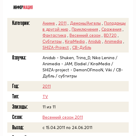
ИНФОР
МАЦИЯ
Категории:
Аниме
,
2011
,
Демоны/Ангелы
,
Попаданцы
в другой мир
,
Приключения
,
Сражения
,
Фантастика
,
Весенний сезон
,
BD720
,
Субтитры
,
KiraiMedia
,
Anidub
,
Animedia
,
SHIZA-Project
,
СВ-Дубль
Озвучка:
Anidub - Shuken, Trina_D, Nika Lenina /
Animedia - JAM, Eladiel / KiraiMedia /
SHIZA-project - DemonOFmooN, Viki / СВ-
Дубль / субтитры
Год:
2011
Тип:
TV
Эпизоды:
11 из 11
Сезон:
Весенний сезон 2011
Выход:
c 15.04.2011 по 24.06.2011