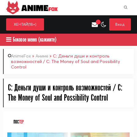
ANIME
FOX
ХЕНТАЙ(18+)
Вход
Боковое меню (нажмите)
AnimeFox
»
Аниме
» С: Деньги души и контроль
возможностей / C: The Money of Soul and Possibility
Control
Искать только в категор
Выберите одну категорию для поиска
Аниме
Хент
С: Деньги души и контроль возможностей / C:
The Money of Soul and Possibility Control
ПОС
ТЕР