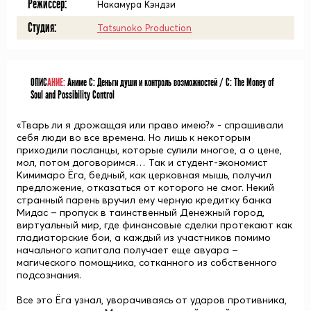
Режиссёр:
Накамура Кэндзи
Студия:
Tatsunoko Production
ОПИС
АНИЕ:
Аниме С: Деньги души и контроль возможностей / C: The Money of
Soul and Possibility Control
«Тварь ли я дрожащая или право имею?» - спрашивали
себя люди во все времена. Но лишь к некоторым
приходили посланцы, которые сулили многое, а о цене,
мол, потом договоримся… Так и студент-экономист
Кимимаро Ёга, бедный, как церковная мышь, получил
предложение, отказаться от которого не смог. Некий
странный парень вручил ему черную кредитку банка
Мидас – пропуск в таинственный Денежный город,
виртуальный мир, где финансовые сделки протекают как
гладиаторские бои, а каждый из участников помимо
начального капитала получает еще авуара –
магического помощника, сотканного из собственного
подсознания.
Все это Ёга узнал, уворачиваясь от ударов противника,