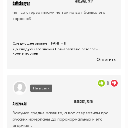
14.08.2021, 19:17
dattebanyan
чет со стереотипами не так но вот банька это
хорошо:3
РАНГ - III
Следующее звание:
До следующего звания Пользователю осталось 5
комментариев
Ответить
0
Не в сети
19.06.2021, 23:15
AlexFox3d
Задумка средне развита, а вот стереотипы про
русских исчерпаны до паранормальных и это
огорчает.