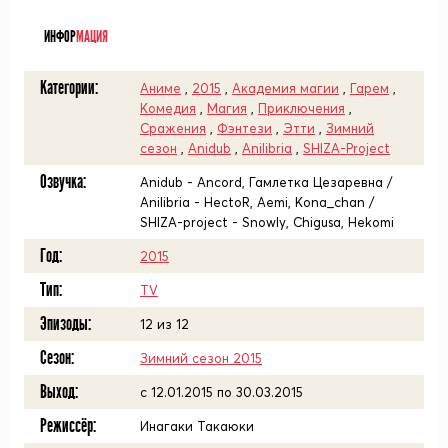
ᅠ
ИНФОР
МАЦИЯ
Категории:
Аниме
,
2015
,
Академия магии
,
Гарем
,
Комедия
,
Магия
,
Приключения
,
Сражения
,
Фэнтези
,
Этти
,
Зимний
сезон
,
Anidub
,
Anilibria
,
SHIZA-Project
Озвучка:
Anidub - Ancord, Гамлетка Цезаревна /
Anilibria - HectoR, Aemi, Kona_chan /
SHIZA-project - Snowly, Chigusa, Hekomi
Год:
2015
Тип:
TV
Эпизоды:
12 из 12
Сезон:
Зимний сезон 2015
Выход:
c 12.01.2015 по 30.03.2015
Режиссёр:
Инагаки Такаюки