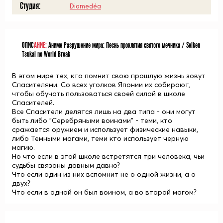
Студия:
Diomedéa
ОПИС
АНИЕ:
Аниме Разрушение мира: Песнь проклятия святого мечника / Seiken
Tsukai no World Break
В этом мире тех, кто помнит свою прошлую жизнь зовут
Спасителями. Со всех уголков Японии их собирают,
чтобы обучать пользоваться своей силой в школе
Спасителей.
Все Спасители делятся лишь на два типа - они могут
быть либо "Серебряными воинами" - теми, кто
сражается оружием и использует физические навыки,
либо Темными магами, теми кто использует черную
магию.
Но что если в этой школе встретятся три человека, чьи
судьбы связаны давным давно?
Что если один из них вспомнит не о одной жизни, а о
двух?
Что если в одной он был воином, а во второй магом?