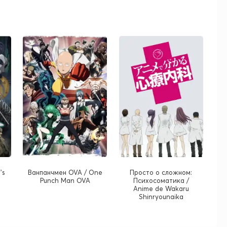
's
Ванпанчмен OVA / One
Просто о сложном:
Punch Man OVA
Психосоматика /
Anime de Wakaru
Shinryounaika