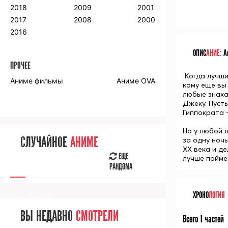
2018
2009
2001
2017
2008
2000
2016
ОПИС
АНИЕ:
Ан
ПРОЧЕЕ
Когда лучши
Аниме фильмы
Аниме OVA
кому еще вы
любые знаха
Джеку. Пусть
Гиппократа 
Но у любой л
СЛУЧАЙНОЕ
АНИМЕ
за одну ночь
XX века и д
ЕЩЕ
лучше пойме
РАНДОМА
ХРОНО
ЛОГИЯ
[senpainoticeme]
ВЫ НЕДАВНО
СМОТРЕЛИ
Всего 1 частей