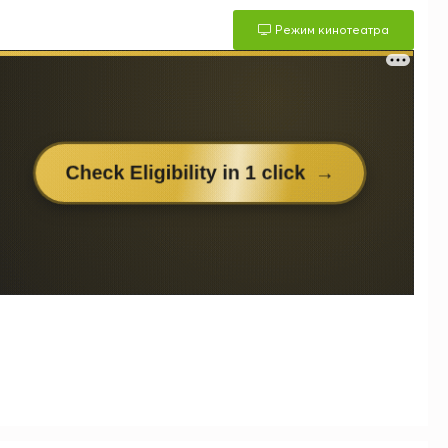
Режим кинотеатра
м