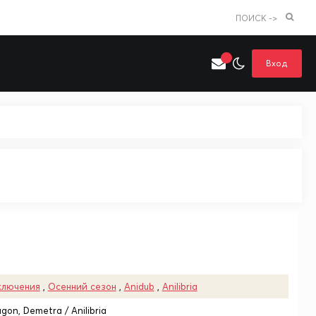
ПОИСК ->
Вход
Искать только в категории
я поиска
Аниме
Хентай
ключения
,
Осенний сезон
,
Anidub
,
Anilibria
gon, Demetra / Anilibria