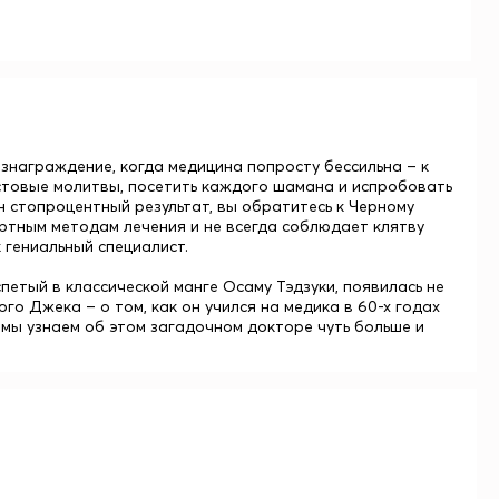
знаграждение, когда медицина попросту бессильна – к
истовые молитвы, посетить каждого шамана и испробовать
н стопроцентный результат, вы обратитесь к Черному
дартным методам лечения и не всегда соблюдает клятву
 гениальный специалист.
спетый в классической манге Осаму Тэдзуки, появилась не
го Джека – о том, как он учился на медика в 60-х годах
 мы узнаем об этом загадочном докторе чуть больше и