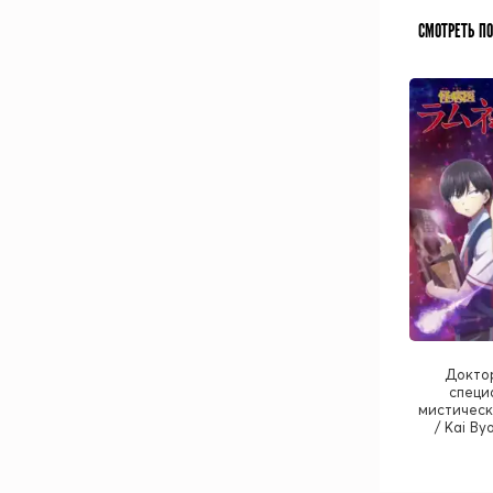
СМОТРЕТЬ П
Доктор
специ
мистическ
/ Kai B