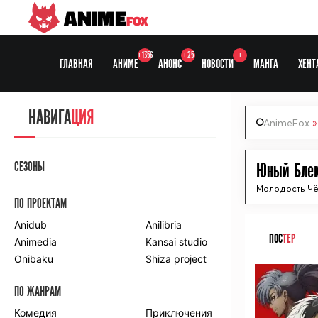
ANIME
FOX
+1356
+25
+
ГЛАВНАЯ
АНИМЕ
АНОНС
НОВОСТИ
МАНГА
ХЕНТ
НАВИГА
ЦИЯ
AnimeFox
СЕЗОНЫ
Юный Блек
Молодость Ч
ПО ПРОЕКТАМ
Anidub
Anilibria
ПОС
ТЕР
Animedia
Kansai studio
Onibaku
Shiza project
ПО ЖАНРАМ
Комедия
Приключения