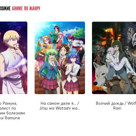
ОХОЖИЕ
АНИМЕ ПО ЖАНРУ
 Рамунэ,
На самом деле я... /
Волчий дождь / Wolf
алист по
Jitsu wa Watashi wa...
Rain
им болезням
youi Ramune