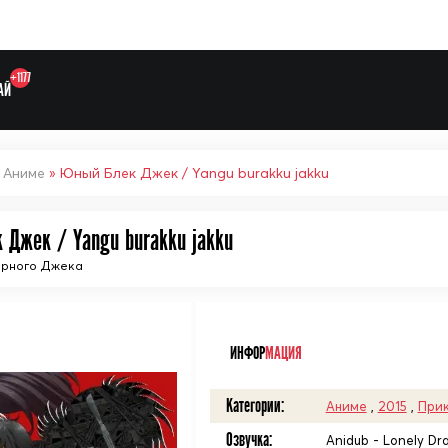
+1177
АЙ
»
Аниме
» Юный Блек Джек / Yangu burakku jakku
 Джек / Yangu burakku jakku
Выберите одну категорию дл
ёрного Джека
ᅠ
ИНФОР
МАЦИЯ
Категории:
Аниме
,
2015
,
При
Озвучка:
Anidub - Lonely Dra