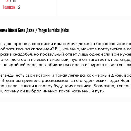
9
/ 10
Голосов:
3
име Юный Блек Джек / Yangu burakku jakku
е доктора не в состоянии вам помочь даже за баснословное во
 обратитесь за спасением? Вы, конечно, можете погрузиться в 
рские снадобья, но правильный ответ лишь один: если вам нуже
 этот доктор и не имеет лицензии, пусть он тяготеет к нестан
– по крайней мере, он добивается своего и широко известен как
егенды есть свои истоки, и такая легенда, как Черный Джек, во
. В данном приквеле рассказывается о студенческих годах Черно
елал первые шаги к своему будущему величию. Возможно, теперь
м, почему он выбрал именно такой жизненный путь.