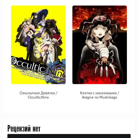
Оккультная Девятка /
Клетка с насекомыми /
Occultic;Nine
Aragne no Mushikago
Рецензий нет