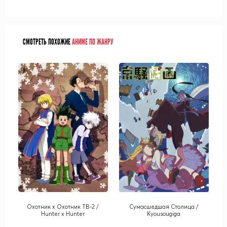
СМОТРЕТЬ ПОХОЖИЕ
АНИМЕ ПО ЖАНРУ
Охотник х Охотник ТВ-2 /
Сумасшедшая Столица /
Hunter x Hunter
Kyousougiga