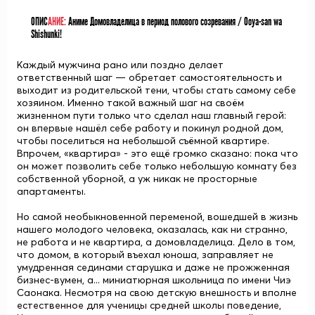
ОПИС
АНИЕ:
Аниме Домовладелица в период полового созревания / Ooya-san wa
Shishunki!
Каждый мужчина рано или поздно делает
ответственный шаг — обретает самостоятельность и
выходит из родительской тени, чтобы стать самому себе
хозяином. Именно такой важный шаг на своём
жизненном пути только что сделал наш главный герой:
он впервые нашёл себе работу и покинул родной дом,
чтобы поселиться на небольшой съёмной квартире.
Впрочем, «квартира» - это ещё громко сказано: пока что
он может позволить себе только небольшую комнату без
собственной уборной, а уж никак не просторные
апартаменты.
Но самой необыкновенной переменой, вошедшей в жизнь
нашего молодого человека, оказалась, как ни странно,
не работа и не квартира, а домовладелица. Дело в том,
что домом, в который въехал юноша, заправляет не
умудренная сединами старушка и даже не прожженная
бизнес-вумен, а... миниатюрная школьница по имени Чиэ
Саонака. Несмотря на свою детскую внешность и вполне
естественное для ученицы средней школы поведение,