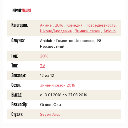
ᅠ
ИНФОР
МАЦИЯ
Категории:
Аниме
,
2016
,
Комедия
,
Повседневность
,
Школа/Академия
,
Зимний сезон
,
Anidub
Озвучка:
Anidub - Гамлетка Цезаревна, 9й
Неизвестный
Год:
2016
Тип:
TV
Эпизоды:
12 из 12
Сезон:
Зимний сезон 2016
Выход:
c 10.01.2016 по 27.03.2016
Режиссёр:
Огава Юки
Студия:
Seven Arcs