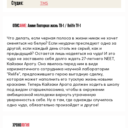
Студия:
TMS
ОПИС
АНИЕ:
Аниме Повторная жизнь ТВ-1 / Relife TV-1
Что делать, если черная полоса в жизни никак не хочет
сменяться на белую? Если неудачи преследуют одна за
другой, если каждый день столь же серый, как и
предыдущий? Остается лишь надеяться на чудо! И это
чудо не заставило себя долго ждать 27-летнего NEET,
Кайзаки Арату. Оно явилось перед ним в виде
харизматичного сотрудника научной лаборатории
"Relife", предложившего герою выгодную сделку,
которая может наполнить его тусклую жизнь новыми
красками. Теперь Кайзаки Арата должен ходить в школу
под видом старшеклассника, чтобы в окружении
амбициозной молодежи вернуть утраченную
уверенность в себе. Ну а там, где однажды случилось
одно чудо, обязательно произойдет и другое!
ХРОНО
ЛОГИЯ