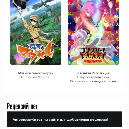
Магмел синего моря /
Бетонная Революция:
Gunjou no Magmel
Сверхчеловеческая
Фантазия - Последняя песня
/ Concrete Revolutio: Choujin
Gensou - The Last Song
Рецензий нет
Авторизируйтесь на сайте для добавления рецензии!