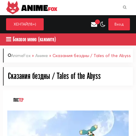
ANIME
FOX
ХЕНТАЙ(18+)
Вход
Боковое меню (нажмите)
AnimeFox
»
Аниме
» Сказания бездны / Tales of the Abyss
Искать только в категор
Сказания бездны / Tales of the Abyss
Выберите одну категорию для поиска
Аниме
Хент
ПОС
ТЕР