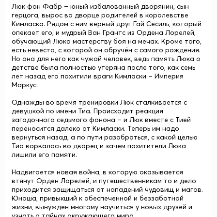
Люк фон Фабр – юный избалованный дворянин, сын
герцога, вырос во дворце родителей в королевстве
Кимласка. Рядом с ним верный друг Гай Сесиль, который
опекает его, и мудрый Ван Грантс из Ордена Лорелей,
обучающий Люка мастерству боя на мечах. Кроме того,
есть невеста, с которой он обручён с самого рождения.
Но она для него как чужой человек, ведь память Люка о
детстве была полностью утеряна после того, как семь
лет назад его похитили враги Кимласки – Империя
Маркус.
Однажды во время тренировки Люк сталкивается с
девушкой по имени Тиа. Происходит реакция
загадочного седьмого фонона – и Люк вместе с Тией
переносится далеко от Кимласки. Теперь им надо
вернуться назад, а по пути разобраться, с какой целью
Тиа ворвалась во дворец и зачем похитители Люка
лишили его памяти.
Надвигается новая война, в которую оказывается
втянут Орден Лорелей, и путешественникам то и дело
приходится защищаться от нападений чудовищ и магов.
Юноша, привыкший к обеспеченной и беззаботной
жизни, вынужден многому научиться у новых друзей и
узнать о тайнах окружающего мира.