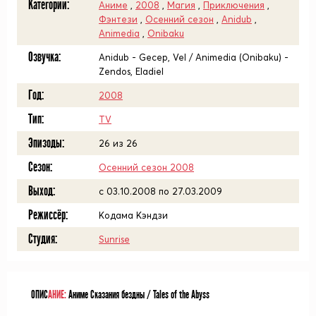
Категории:
Аниме
,
2008
,
Магия
,
Приключения
,
Фэнтези
,
Осенний сезон
,
Anidub
,
Animedia
,
Onibaku
Озвучка:
Anidub - Gecep, Vel / Animedia (Onibaku) -
Zendos, Eladiel
Год:
2008
Тип:
TV
Эпизоды:
26 из 26
Сезон:
Осенний сезон 2008
Выход:
c 03.10.2008 по 27.03.2009
Режиссёр:
Кодама Кэндзи
Студия:
Sunrise
ОПИС
АНИЕ:
Аниме Сказания бездны / Tales of the Abyss