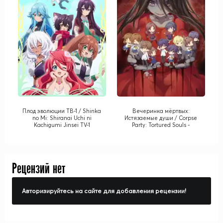
Плод эволюции ТВ-1 / Shinka
Вечеринка мёртвых:
no Mi: Shiranai Uchi ni
Истязаемые души / Corpse
Kachigumi Jinsei TV-1
Party: Tortured Souls -
Bougyaku Sareta Tamashii no
Jukyou
Рецензий нет
Авторизируйтесь на сайте для добавления рецензии!