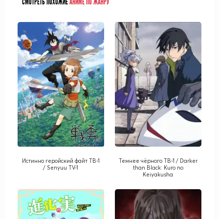
СМОТРЕТЬ ПОХОЖИЕ
АНИМЕ ПО ЖАНРУ
Истинно геройский файт ТВ-1
Темнее чёрного ТВ-1 / Darker
/ Senyuu TV-1
than Black: Kuro no
Keiyakusha