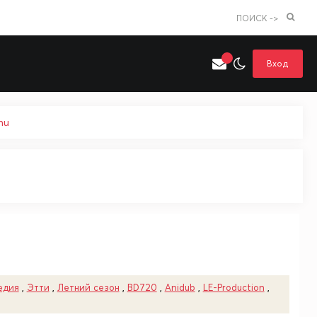
ПОИСК ->
Вход
hu
Искать только в категории
я поиска
Аниме
Хентай
едия
,
Этти
,
Летний сезон
,
BD720
,
Anidub
,
LE-Production
,