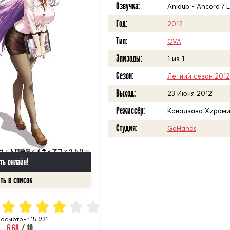
Озвучка:
Anidub - Ancord / 
Год:
2012
Тип:
OVA
Эпизоды:
1 из 1
Сезон:
Летний сезон 2012
Выход:
23 Июня 2012
Режиссёр:
Канадзава Хироми
Студия:
GoHands
ть онлайн!
осмотры: 15 931
6.68
/ 10