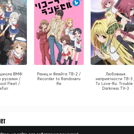
школа ВМФ:
Ранец и Флейта ТВ-2 /
Любовные
 русалки /
Recorder to Randoseru
неприятности ТВ-3 
ool Fleet /
Re
To Love-Ru: Trouble 
ifuri
Darkness TV-3
нет