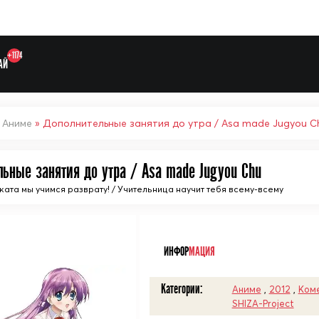
+1174
АЙ
»
Аниме
» Дополнительные занятия до утра / Asa made Jugyou C
льные занятия до утра / Asa made Jugyou Chu
Выберите одну категорию дл
аката мы учимся разврату! / Учительница научит тебя всему-всему
ᅠ
ИНФОР
МАЦИЯ
Категории:
Аниме
,
2012
,
Ком
SHIZA-Project