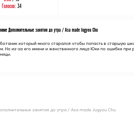
Голосов:
34
име Дополнительные занятия до утра / Asa made Jugyou Chu
 ботаник который много старался чтобы попасть в старшую шко
м. Но из-за его имени и женственного лица Юки по ошибке п
ницы.
ополнительные занятия до утра / Asa made Jugyou Chu