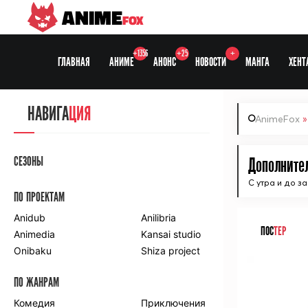
ANIME
FOX
+1356
+25
+
ГЛАВНАЯ
АНИМЕ
АНОНС
НОВОСТИ
МАНГА
ХЕНТ
НАВИГА
ЦИЯ
AnimeFox
СЕЗОНЫ
Дополните
С утра и до з
ПО ПРОЕКТАМ
Anidub
Anilibria
ПОС
ТЕР
Animedia
Kansai studio
Onibaku
Shiza project
ПО ЖАНРАМ
Комедия
Приключения