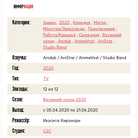
ИНФОР
МАЦИЯ
Категории:
Аниме
,
2020
,
Комедия
,
Магия
,
Монстры/Зверолюди
,
Приключения
,
Работа/Карьера
,
Сражения
,
Весенний
сезон
,
Anidub
,
AnimeVost
,
AniStar
,
Studio Band
Озвучка:
Anidub / AniStar / AnimeVost / Studio Band
Год:
2020
Тип:
TV
Эпизоды:
12 из 12
Сезон:
Весенний сезон 2020
Выход:
c 05.04.2020 по 21.06.2020
Режиссёр:
Икэсита Хиронори
Студия:
C2C