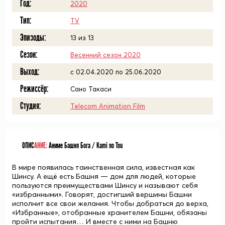
Год:
2020
Тип:
TV
Эпизоды:
13 из 13
Сезон:
Весенний сезон 2020
Выход:
c 02.04.2020 по 25.06.2020
Режиссёр:
Сано Такаси
Студия:
Telecom Animation Film
ОПИС
АНИЕ:
Аниме Башня Бога / Kami no Tou
В мире появилась таинственная сила, известная как
Шинсу. А ещё есть Башня — дом для людей, которые
пользуются преимуществами Шинсу и называют себя
«избранными». Говорят, достигший вершины Башни
исполнит все свои желания. Чтобы добраться до верха,
«Избранные», отобранные хранителем Башни, обязаны
пройти испытания… И вместе с ними на Башню