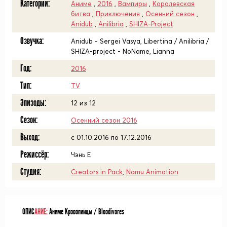
Категории:
Аниме
,
2016
,
Вампиры
,
Королевская
битва
,
Приключения
,
Осенний сезон
,
Anidub
,
Anilibria
,
SHIZA-Project
Озвучка:
Anidub - Sergei Vasya, Libertina / Anilibria /
SHIZA-project - NoName, Lianna
Год:
2016
Тип:
TV
Эпизоды:
12 из 12
Сезон:
Осенний сезон 2016
Выход:
c 01.10.2016 по 17.12.2016
Режиссёр:
Чэнь Е
Студия:
Creators in Pack
,
Namu Animation
ОПИС
АНИЕ:
Аниме Кровопийцы / Bloodivores