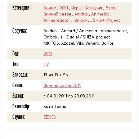
Категории:
Аниме
,
2011
,
Игры
,
Комедия
,
Этти
,
Зимний сезон
,
Anidub
,
Animedia
,
Animereactor
,
Onibaku
,
SHIZA-Project
Озвучка:
Anidub - Ancord / Animedia ( animereactor,
Onibaku ) - Eladiel / SHIZA-project -
NIKITOS, Azazel, Viki, Venera, BalFor
Год:
2011
Тип:
TV
Эпизоды:
13 из 13 + Sp.
Сезон:
Зимний сезон 2011
Выход:
c 04.01.2011 по 29.03.2011
Режиссёр:
Като Такао
Студия:
ZEXCS