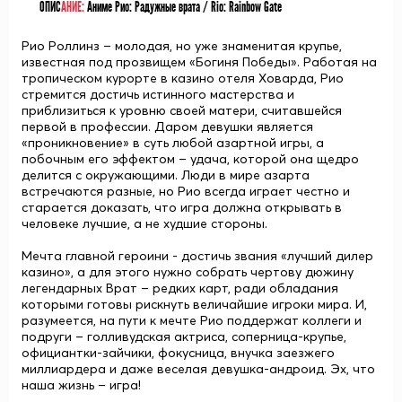
ОПИС
АНИЕ:
Аниме Рио: Радужные врата / Rio: Rainbow Gate
Рио Роллинз – молодая, но уже знаменитая крупье,
известная под прозвищем «Богиня Победы». Работая на
тропическом курорте в казино отеля Ховарда, Рио
стремится достичь истинного мастерства и
приблизиться к уровню своей матери, считавшейся
первой в профессии. Даром девушки является
«проникновение» в суть любой азартной игры, а
побочным его эффектом – удача, которой она щедро
делится с окружающими. Люди в мире азарта
встречаются разные, но Рио всегда играет честно и
старается доказать, что игра должна открывать в
человеке лучшие, а не худшие стороны.
Мечта главной героини - достичь звания «лучший дилер
казино», а для этого нужно собрать чертову дюжину
легендарных Врат – редких карт, ради обладания
которыми готовы рискнуть величайшие игроки мира. И,
разумеется, на пути к мечте Рио поддержат коллеги и
подруги – голливудская актриса, соперница-крупье,
официантки-зайчики, фокусница, внучка заезжего
миллиардера и даже веселая девушка-андроид. Эх, что
наша жизнь – игра!