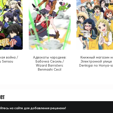
ая война /
Адвокаты чародеев:
Книжный магазин н
 Sensou
Бабочка Сесиль /
Электронной улице 
Wizard Barristers:
Denkigai no Honya-s
Benmashi Cecil
нет
йтесь на сайте для добавления рецензии!