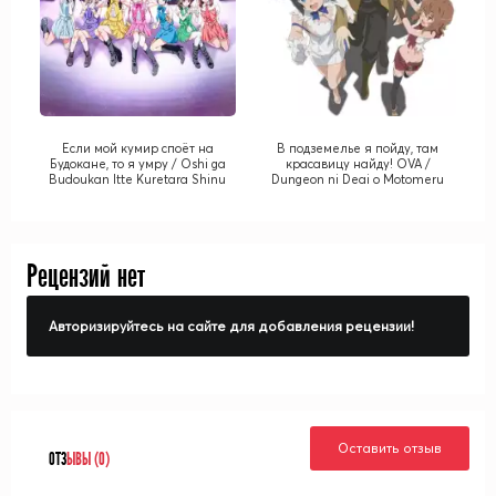
Если мой кумир споёт на
В подземелье я пойду, там
Будокане, то я умру / Oshi ga
красавицу найду! OVA /
Budoukan Itte Kuretara Shinu
Dungeon ni Deai o Motomeru
no wa Machigatte Iru
Darouka: Familia Myth OVA
Рецензий нет
Авторизируйтесь на сайте для добавления рецензии!
Оставить отзыв
ОТЗ
ЫВЫ (0)