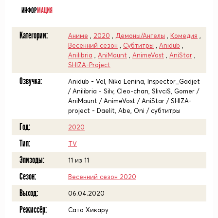
ИНФОР
МАЦИЯ
Категории:
Аниме
,
2020
,
Демоны/Ангелы
,
Комедия
,
Весенний сезон
,
Субтитры
,
Anidub
,
Anilibria
,
AniMaunt
,
AnimeVost
,
AniStar
,
SHIZA-Project
Озвучка:
Anidub - Vel, Nika Lenina, Inspector_Gadjet
/ Anilibria - Silv, Cleo-chan, SlivciS, Gomer /
AniMaunt / AnimeVost / AniStar / SHIZA-
project - Daelit, Abe, Oni / субтитры
Год:
2020
Тип:
TV
Эпизоды:
11 из 11
Сезон:
Весенний сезон 2020
Выход:
06.04.2020
Режиссёр:
Сато Хикару