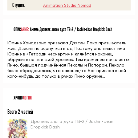
Студия:
Animation Studio Nomad
ОПИС
АНИЕ:
Аниме Дропкик злого духа ТВ-2 / Jashin-chan Dropkick Dash
Юринэ Ханадзоно призвала Дзясин. Пока призыватель
жив, Дзясин не вернуться в ад. Поэтому она пишет имя
Юринэ в «Тетради несмерти» и клянётся наконец
обрушить на неё свой дропкик. Тем временем появляется
Пино, бывшая подчинённая Пеколы и Попорон. Пекола
было обрадовалась, что наконец-то Бог прислал к ней
кого-нибудь, да только в руках Пино оружие...
ХРОНО
ЛОГИЯ
Всего 2 частей
Дропкик злого духа ТВ-2 / Jashin-chan
Dropkick Dash