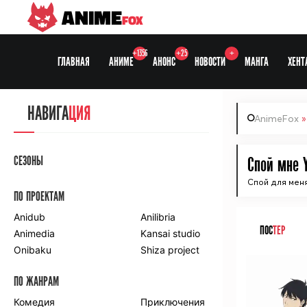
ANIME
FOX
+1356
+25
+
ГЛАВНАЯ
АНИМЕ
АНОНС
НОВОСТИ
МАНГА
ХЕНТ
НАВИГА
ЦИЯ
AnimeFox
СЕЗОНЫ
Спой мне Y
Спой для меня
ПО ПРОЕКТАМ
Anidub
Anilibria
ПОС
ТЕР
Animedia
Kansai studio
Onibaku
Shiza project
ПО ЖАНРАМ
Комедия
Приключения