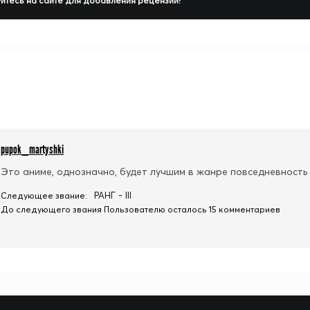
йтесь на сайте для добавления рецензии!
pupok_martyshki
Это аниме, однозначно, будет лучшим в жанре повседневность 
РАНГ - III
Следующее звание:
До следующего звания Пользователю осталось 15 комментариев