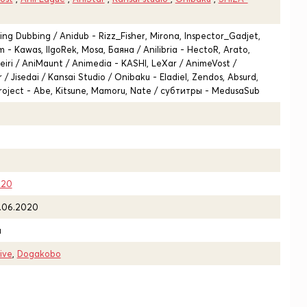
ng Dubbing / Anidub - Rizz_Fisher, Mirona, Inspector_Gadjet,
m - Kawas, IIgoRek, Mosa, Баяна / Anilibria - HectoR, Arato,
iri / AniMaunt / Animedia - KASHI, LeXar / AnimeVost /
/ Jisedai / Kansai Studio / Onibaku - Eladiel, Zendos, Absurd,
oject - Abe, Kitsune, Mamoru, Nate / субтитры - MedusaSub
020
1.06.2020
и
ive
,
Dogakobo