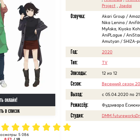
Project
,
Jisedai
Озвучка:
Akari Group / Amazi
Nika Lenina / Anifil
MyAska, Kiyoko Kohe
AniPLague / AniStar 
Amutyan / SHIZA-pr
Год:
2020
Тип:
TV
Эпизоды:
12 из 12
Сезон:
Весенний сезон 2
Выход:
c 05.04.2020 по 2
ть онлайн!
Режиссёр:
Фудзивара Ёсиюк
Студия:
DMM.futureworksDr
осмотры: 5 086