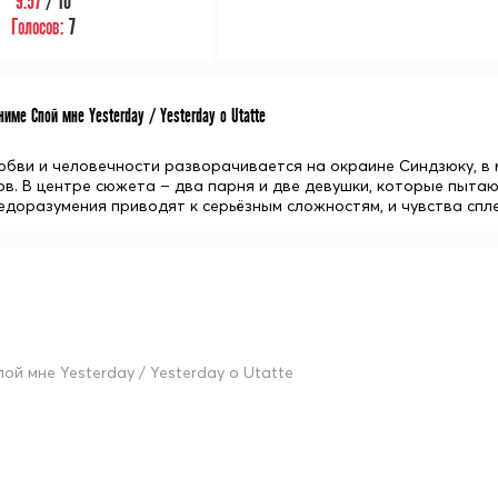
9.57
/ 10
Голосов:
7
име Спой мне Yesterday / Yesterday o Utatte
юбви и человечности разворачивается на окраине Синдзюку, в 
ов. В центре сюжета – два парня и две девушки, которые пытаю
едоразумения приводят к серьёзным сложностям, и чувства спле
пой мне Yesterday / Yesterday o Utatte