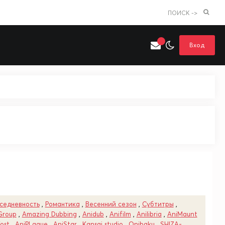
ПОИСК ->
Вход
Искать только в категории
я поиска
Аниме
Хентай
седневность
,
Романтика
,
Весенний сезон
,
Субтитры
,
Group
,
Amazing Dubbing
,
Anidub
,
Anifilm
,
Anilibria
,
AniMaunt
ost
,
AniPLague
,
AniStar
,
Kansai studio
,
Onibaku
,
SHIZA-