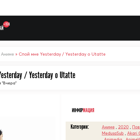
+1174
АЙ
»
Аниме
» Спой мне Yesterday / Yesterday o Utatte
esterday / Yesterday o Utatte
Выберите одну категорию дл
 "Вчера"
ᅠ
ИНФОР
МАЦИЯ
Категории:
Аниме
,
2020
,
Пов
MedusaSub
,
Akari 
,
Animedia
,
AnimeV