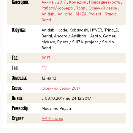
Категории:
Аниме
,
2017
,
Комедия
,
Повседневность
,
Работа/Карьера
,
Трап
,
Осенний сезон
,
Anidub
,
Anilibria
,
SHIZA-Project
,
Studio
Band
Озвучка:
Anidub - Jade, Kobayashi, HYVER, Trina_D,
Berial, Ancord / Anilibria - Arato, Gomer,
MyAska, Pipets / SHIZA-project / Studio
Band
Год:
2017
Тип:
TV
Эпизоды:
12 из 12
Сезон:
Осенний сезон 2017
Выход:
c 08.10.2017 по 24.12.2017
Режиссёр:
Масуяма Рёдзи
Студия:
A-1 Pictures