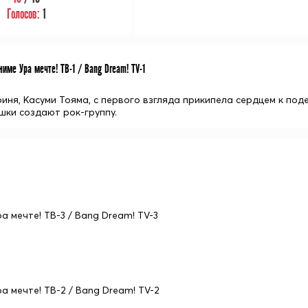
Голосов:
1
име Ура мечте! ТВ-1 / Bang Dream! TV-1
оиня, Касуми Тояма, с первого взгляда прикипела сердцем к по
шки создают рок-группу.
ра мечте! ТВ-3 / Bang Dream! TV-3
ра мечте! ТВ-2 / Bang Dream! TV-2