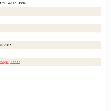
tra, Gecep, Jade
7
04.2017
 Magic
,
Xebec