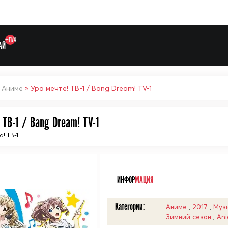
+1174
АЙ
»
Аниме
» Ура мечте! ТВ-1 / Bang Dream! TV-1
 ТВ-1 / Bang Dream! TV-1
Выберите одну категорию дл
! ТВ-1
ᅠ
ИНФОР
МАЦИЯ
Категории:
Аниме
,
2017
,
Муз
Зимний сезон
,
Ani