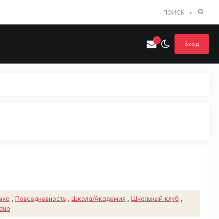
ПОИСК ->
Вход
Искать только в категории
я поиска
Аниме
Хентай
ыка
,
Повседневность
,
Школа/Академия
,
Школьный клуб
,
dub