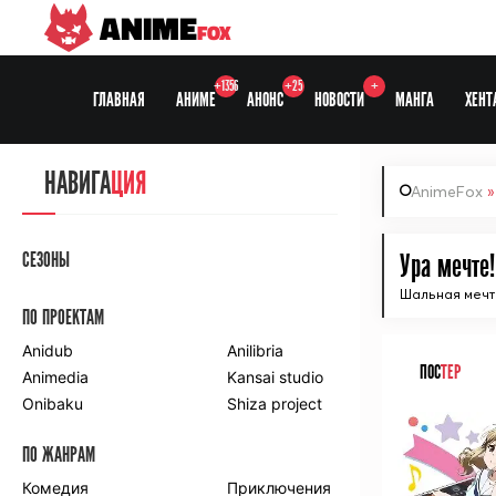
ANIME
FOX
+1356
+25
+
ГЛАВНАЯ
АНИМЕ
АНОНС
НОВОСТИ
МАНГА
ХЕНТ
НАВИГА
ЦИЯ
AnimeFox
СЕЗОНЫ
Ура мечте!
Шальная мечта
ПО ПРОЕКТАМ
Anidub
Anilibria
ПОС
ТЕР
Animedia
Kansai studio
Onibaku
Shiza project
ПО ЖАНРАМ
Комедия
Приключения