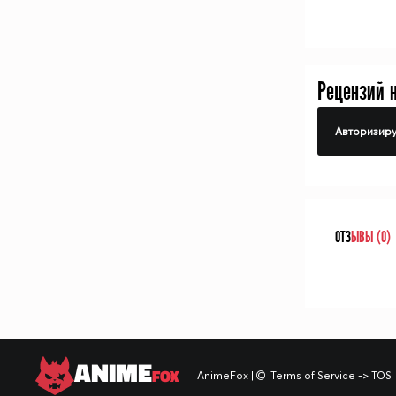
Рецензий 
Авторизиру
ОТЗ
ЫВЫ (0)
ANIME
FOX
AnimeFox
|
Terms of Service -> TOS