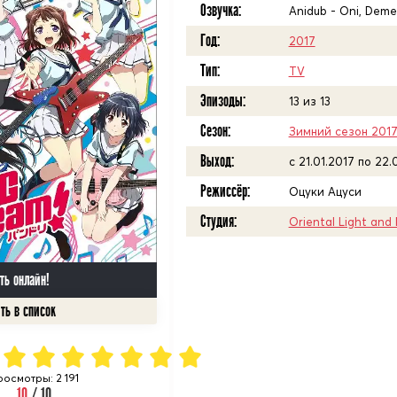
Озвучка:
Anidub - Oni, Deme
Год:
2017
Тип:
TV
Эпизоды:
13 из 13
Сезон:
Зимний сезон 201
Выход:
c 21.01.2017 по 22.
Режиссёр:
Оцуки Ацуси
Студия:
Oriental Light and
ть онлайн!
росмотры: 2 191
10
/ 10