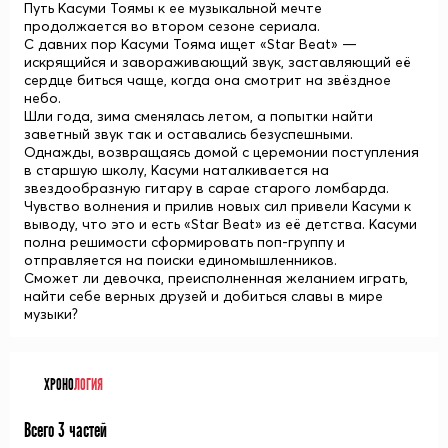
Путь Касуми Тоямы к ее музыкальной мечте
продолжается во втором сезоне сериала.
С давних пор Касуми Тояма ищет «Star Beat» —
искрящийся и завораживающий звук, заставляющий её
сердце биться чаще, когда она смотрит на звёздное
небо.
Шли года, зима сменялась летом, а попытки найти
заветный звук так и оставались безуспешными.
Однажды, возвращаясь домой с церемонии поступления
в старшую школу, Касуми наталкивается на
звездообразную гитару в сарае старого ломбарда.
Чувство волнения и прилив новых сил привели Касуми к
выводу, что это и есть «Star Beat» из её детства. Касуми
полна решимости сформировать поп-группу и
отправляется на поиски единомышленников.
Сможет ли девочка, преисполненная желанием играть,
найти себе верных друзей и добиться славы в мире
музыки?
ХРОНО
ЛОГИЯ
Всего 3 частей