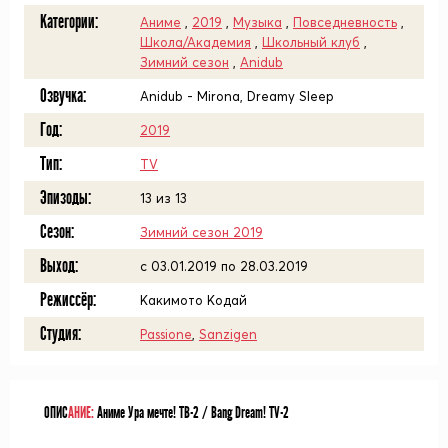
Категории:
Аниме
,
2019
,
Музыка
,
Повседневность
,
Школа/Академия
,
Школьный клуб
,
Зимний сезон
,
Anidub
Озвучка:
Anidub - Mirona, Dreamy Sleep
Год:
2019
Тип:
TV
Эпизоды:
13 из 13
Сезон:
Зимний сезон 2019
Выход:
c 03.01.2019 по 28.03.2019
Режиссёр:
Какимото Кодай
Студия:
Passione
,
Sanzigen
ОПИС
АНИЕ:
Аниме Ура мечте! ТВ-2 / Bang Dream! TV-2