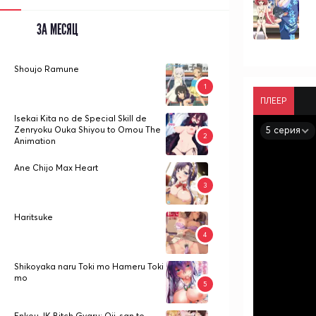
ЗА МЕСЯЦ
Shoujo Ramune
ПЛЕЕР
Isekai Kita no de Special Skill de
5 серия
Zenryoku Ouka Shiyou to Omou The
Animation
Ane Chijo Max Heart
Haritsuke
Shikoyaka naru Toki mo Hameru Toki
mo
Enkou JK Bitch Gyaru: Oji-san to