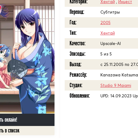
Категории:
Хентай
,
Инцест
Перевод:
Субтитры
Год:
2005
Тип:
Хентай
Качество:
Upscale-AI
Эпизоды:
5 из 5
Выход:
с 25.11.2005 по 27
Режиссёр:
Kanazawa Katsuma
Студия:
Studio 9 Maiami
Обновления:
UPD: 14.09.2023 Up
ть онлайн!