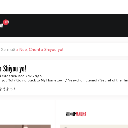
+1174
АЙ
»
Хентай
» Nee, Chanto Shiyou yo!
o Shiyou yo!
й сделаем все как надо!
Выберите одну категорию дл
iyou Yo! / Going back to My Hometown / Nee-chan Eternal / Secret of the Hi
ようよっ！
ᅠ
ИНФОР
МАЦИЯ