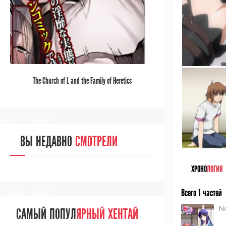
[/senpainoticeme]
САМЫЙ ПОПУЛ
ЯРНЫЙ АНИМЕ
The Church of L and the Family of Heretics
ЗА МЕСЯЦ
[senpainoticeme]
ВЫ НЕДАВНО
СМОТРЕЛИ
ХРОНО
ЛОГИЯ
Всего 1 частей
[/senpainoticeme]
Ne
САМЫЙ ПОПУЛ
ЯРНЫЙ ХЕНТАЙ