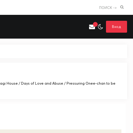
ПОИСК ->
Вход
Искать только в категории
я поиска
Аниме
Хентай
iragi House / Days of Love and Abuse / Pressuring Onee-chan to be