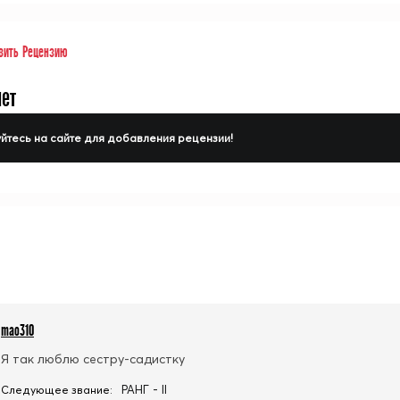
вить Рецензию
нет
йтесь на сайте для добавления рецензии!
mao310
Я так люблю сестру-садистку
РАНГ - II
Следующее звание: