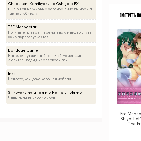
Cheat Item Kanrikyoku no Oshigoto EX
Был бы он не жирным уебаном было бы норм а
так на любителя ...
СМОТРЕТЬ П
TSF Monogatari
Почините плеер я перематываю и видео опять
само перезапускается ...
Bondage Game
Нашёлся тут жирный вонючий маменькин
любитель бсдм,я через экран вонь...
Inko
Неплохо, концовка хорошая добрая ...
Shikoyaka naru Toki mo Hameru Toki mo
Члин выпн выклюси сироп...
Ero Manga
Shiyo: Let'
The E