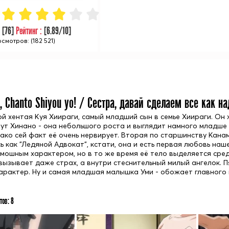
:
[
76
]
Рейтинг :
[
6.89
/10]
смотров: (182 521)
, Chanto Shiyou yo! / Сестра, давай сделаем все как на
ой хентая Куя Хиираги, самый младший сын в семье Хиираги. Он
ут Хинано - она небольшого роста и выглядит намного младше 
нако сей факт её очень нервирует. Вторая по старшинству Канам
 как "Ледяной Адвокат", кстати, она и есть первая любовь наш
мошным характером, но в то же время её тело выделяется среди
вызывает даже страх, а внутри стеснительный милый ангелок. П
арактер. Ну и самая младшая малышка Уми - обожает главного г
тов:
8