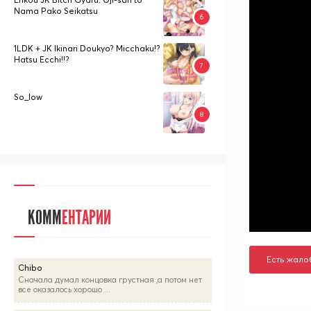
Nama Pako Seikatsu
1LDK + JK Ikinari Doukyo? Micchaku!?
Hatsu Ecchi!!?
So_low
КОММ
ЕНТАРИИ
Есть жало
Chibo
Сначала думал концовка грустная ,а потом нет
все оказалось хорошо ...