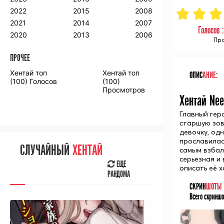
2018
2009
2001
2022
2015
2008
2017
2008
2000
2021
2014
2007
Голосов 
2016
2020
2013
2006
Про
ПРОЧЕЕ
ПРОЧЕЕ
Хентай топ
Хентай топ
ОПИС
АНИЕ:
Аниме фильмы
Аниме OVA
(100) Голосов
(100)
Просмотров
Хентай Nee
Главный гер
старшую зов
девочку, од
СЛУЧАЙНОЕ
АНИМЕ
прославилась
СЛУЧАЙНЫЙ
ХЕНТАЙ
самым взбал
ЕЩЕ
серьезная и 
РАНДОМА
ЕЩЕ
описать её х
РАНДОМА
СКРИН
ШОТЫ
[senpainoticeme]
Всего скриншо
ВЫ НЕДАВНО
СМОТРЕЛИ