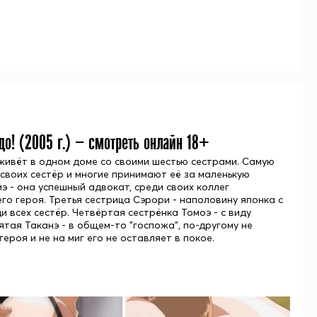
до! (
2005
г.) — смотреть онлайн 18+
 живёт в одном доме со своими шестью сестрами. Самую
своих сестёр и многие принимают её за маленькую
э - она успешный адвокат, среди своих коллег
его героя. Третья сестрица Сэрори - наполовину японка с
 всех сестёр. Четвёртая сестрёнка Томоэ - с виду
ятая Таканэ - в общем-то "госпожа", по-другому не
ероя и не на миг его не оставляет в покое.