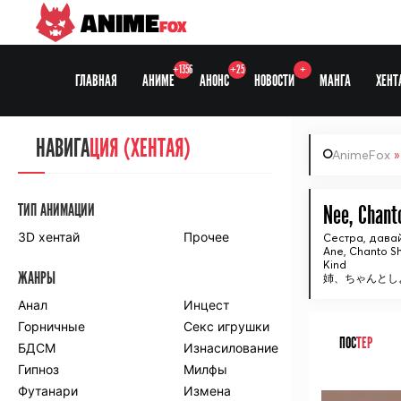
ANIME
FOX
+1356
+25
+
ГЛАВНАЯ
АНИМЕ
АНОНС
НОВОСТИ
МАНГА
ХЕНТ
НАВИГА
НАВИГА
ЦИЯ
ЦИЯ (ХЕНТАЯ)
AnimeFox
СЕЗОНЫ
ТИП АНИМАЦИИ
Nee, Chant
3D хентай
Прочее
Сестра, дава
Ane, Chanto Sh
ПО ПРОЕКТАМ
Kind
ЖАНРЫ
姉、ちゃんとし
Anidub
Anilibria
Animedia
Анал
Kansai studio
Инцест
Onibaku
Горничные
Shiza project
Секс игрушки
ПОС
ТЕР
БДСМ
Изнасилование
ПО ЖАНРАМ
Гипноз
Милфы
ᅠ
Футанари
Измена
Комедия
Приключения