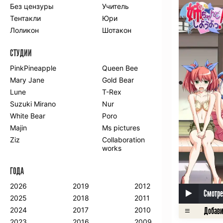
Без цензуры
Учитель
Романтика
Школа
Тентакли
Юри
Этти
Боевые
искусства
Лоликон
Шотакон
Вампиры
Военные
СТУДИИ
Гарем
Демоны
Драма
Игры
PinkPineapple
Queen Bee
Исторический
Магия
Mary Jane
Gold Bear
Фантастика
Фэнтези
Lune
T-Rex
Мистика
Попаданцы в
Suzuki Mirano
Nur
другой мир
White Bear
Poro
Хентай
Majin
Ms pictures
Ziz
Collaboration
ПО ГОДУ
works
2024
2015
2007
ГОДА
2023
2014
2006
2022
2013
2005
2026
2019
2012
Смотре
2021
2012
2004
2025
2018
2011
2020
2011
2003
2024
2017
2010
2019
2010
2002
2023
2016
2009