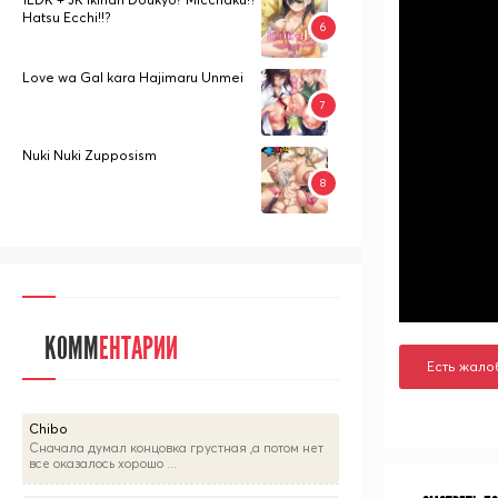
Hatsu Ecchi!!?
Love wa Gal kara Hajimaru Unmei
Nuki Nuki Zupposism
КОММ
ЕНТАРИИ
Есть жало
Chibo
Сначала думал концовка грустная ,а потом нет
все оказалось хорошо ...