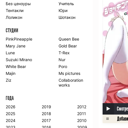
Без цензуры
Учитель
Романтика
Школа
Тентакли
Юри
Этти
Боевые
искусства
Лоликон
Шотакон
Вампиры
Военные
СТУДИИ
Гарем
Демоны
Драма
Игры
PinkPineapple
Queen Bee
Исторический
Магия
Mary Jane
Gold Bear
Фантастика
Фэнтези
Lune
T-Rex
Мистика
Попаданцы в
Suzuki Mirano
Nur
другой мир
White Bear
Poro
Хентай
Majin
Ms pictures
Ziz
Collaboration
ПО ГОДУ
works
2024
2015
2007
ГОДА
2023
2014
2006
2022
2013
2005
2026
2019
2012
Смотре
2021
2012
2004
2025
2018
2011
2020
2011
2003
2024
2017
2010
2019
2010
2002
2023
2016
2009