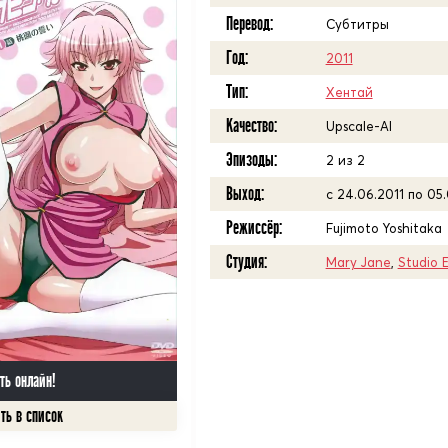
Перевод:
Субтитры
Год:
2011
Тип:
Хентай
Качество:
Upscale-AI
Эпизоды:
2 из 2
Выход:
с 24.06.2011 по 05.
Режиссёр:
Fujimoto Yoshitaka
Студия:
Mary Jane
,
Studio 
ть онлайн!