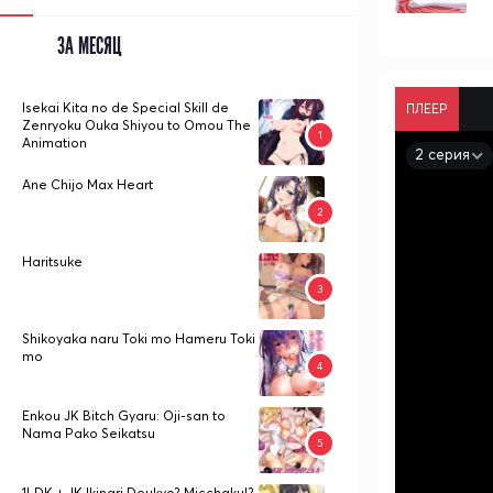
ЗА МЕСЯЦ
Isekai Kita no de Special Skill de
ПЛЕЕР
Zenryoku Ouka Shiyou to Omou The
Animation
2 серия
Ane Chijo Max Heart
Haritsuke
Shikoyaka naru Toki mo Hameru Toki
mo
Enkou JK Bitch Gyaru: Oji-san to
Nama Pako Seikatsu
1LDK + JK Ikinari Doukyo? Micchaku!?