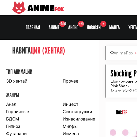
ANIME
FOX
+1356
+25
+
ГЛАВНАЯ
АНИМЕ
АНОНС
НОВОСТИ
МАНГА
ХЕНТ
НАВИГА
НАВИГА
ЦИЯ
ЦИЯ (ХЕНТАЯ)
AnimeFox
СЕЗОНЫ
ТИП АНИМАЦИИ
Shocking P
3D хентай
Прочее
Шокирующе р
Pink Shock!
ПО ПРОЕКТАМ
ショッキングピ
ЖАНРЫ
Anidub
Anilibria
Animedia
Анал
Kansai studio
Инцест
Onibaku
Горничные
Shiza project
Секс игрушки
ПОС
ТЕР
БДСМ
Изнасилование
ПО ЖАНРАМ
Гипноз
Милфы
ᅠ
Футанари
Измена
Комедия
Приключения