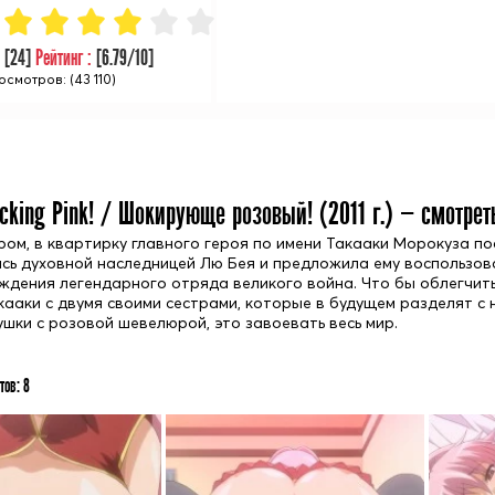
:
[
24
]
Рейтинг :
[
6.79
/10]
осмотров: (43 110)
cking Pink! / Шокирующе розовый! (
2011
г.) — смотрет
ом, в квартирку главного героя по имени Такааки Морокуза по
сь духовной наследницей Лю Бея и предложила ему воспользова
ждения легендарного отряда великого война. Что бы облегчит
кааки с двумя своими сестрами, которые в будущем разделят с
ушки с розовой шевелюрой, это завоевать весь мир.
тов:
8