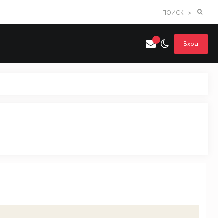
ПОИСК ->
Вход
Искать только в категории
я поиска
Аниме
Хентай