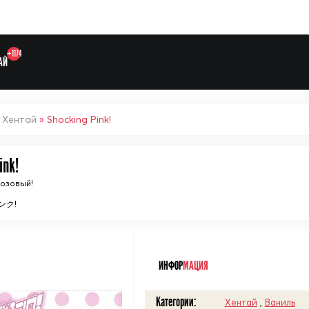
+1174
АЙ
»
Хентай
» Shocking Pink!
ink!
Выберите одну категорию дл
озовый!
ンク!
ᅠ
ИНФОР
МАЦИЯ
Категории:
Хентай
,
Ваниль