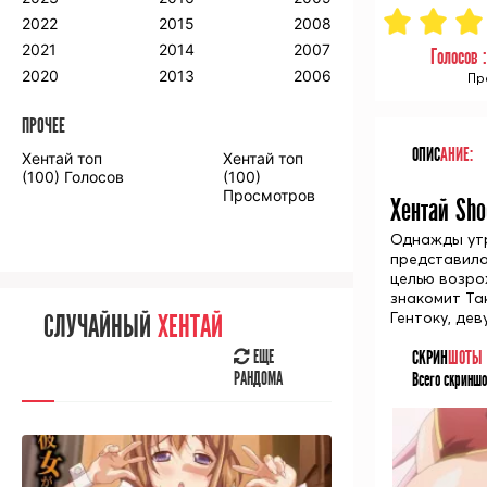
2018
2009
2001
2022
2015
2008
2017
2008
2000
2021
2014
2007
Голосов 
2016
2020
2013
2006
Пр
ПРОЧЕЕ
ПРОЧЕЕ
ОПИС
АНИЕ:
Хентай топ
Хентай топ
Аниме фильмы
Аниме OVA
(100) Голосов
(100)
Просмотров
Хентай Sho
Однажды утр
представила
целью возро
СЛУЧАЙНОЕ
АНИМЕ
знакомит Та
Гентоку, дев
СЛУЧАЙНЫЙ
ХЕНТАЙ
ЕЩЕ
РАНДОМА
СКРИН
ШОТЫ
ЕЩЕ
РАНДОМА
Всего скриншо
[senpainoticeme]
ВЫ НЕДАВНО
СМОТРЕЛИ