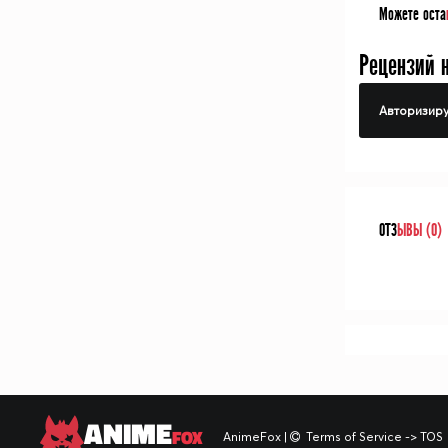
Можете оста
Рецензий 
Авторизиру
ОТЗ
ЫВЫ (0)
ANIME
FOX
AnimeFox
|
Terms of Service -> TOS