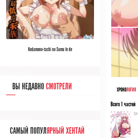
[/senpainoticeme]
САМЫЙ ПОПУЛ
ЯРНЫЙ АНИМЕ
Kedamono-tachi no Sumu Ie de
ЗА МЕСЯЦ
[senpainoticeme]
ВЫ НЕДАВНО
СМОТРЕЛИ
ХРОНО
ЛОГИЯ
Всего 1 частей
Sh
[/senpainoticeme]
САМЫЙ ПОПУЛ
ЯРНЫЙ ХЕНТАЙ