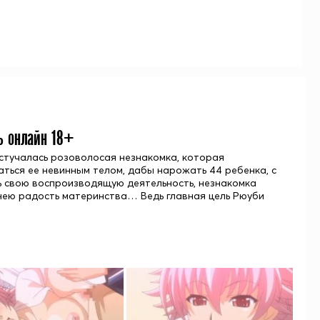
ь онлайн 18+
стучалась розоволосая незнакомка, которая
ться ее невинным телом, дабы нарожать 44 ребенка, с
ь свою воспроизводящую деятельность, незнакомка
 нею радость материнства… Ведь главная цель Рюуби