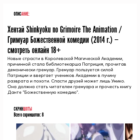
ОПИС
АНИЕ:
Хентай Shinkyoku no Grimoire The Animation /
Гримуар Божественной комедии (
2014
г.) —
смотреть онлайн 18+
Новые страсти в Королевской Магической Академии,
причинной стала библиотекарша Патриция, прочитав
демонически гремуар. Гремуар пользуется силой
Патриции и ввергает учеников Академии в пучину
разврата и похоти. Спасти друзей может лишь Умико.
Она должна стать читателем гремуара и прочесть книгу
Данте "Божественную комедию".
СКРИН
ШОТЫ
Всего скриншотов:
8