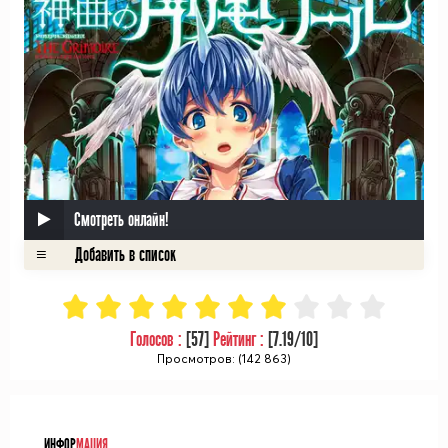
Смотреть онлайн!
Голосов :
[
57
]
Рейтинг :
[
7.19
/10]
Просмотров: (142 863)
ᅠ
ИНФОР
МАЦИЯ