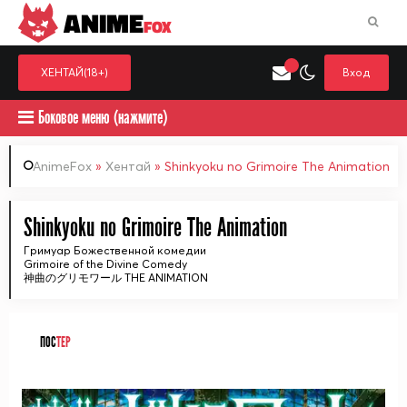
ANIME
FOX
ХЕНТАЙ(18+)
Вход
Боковое меню (нажмите)
AnimeFox
»
Хентай
» Shinkyoku no Grimoire The Animation
Искать только в категор
Shinkyoku no Grimoire The Animation
Выберите одну категорию для поиска
Аниме
Хент
Гримуар Божественной комедии
Grimoire of the Divine Comedy
神曲のグリモワール THE ANIMATION
ПОС
ТЕР
ᅠ