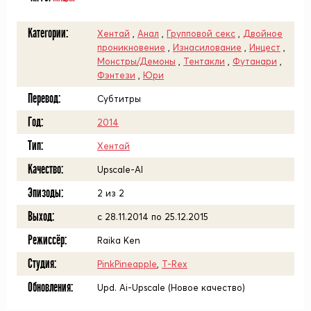
Категории:
Хентай
,
Анал
,
Групповой секс
,
Двойное
проникновение
,
Изнасилование
,
Инцест
,
Монстры/Демоны
,
Тентакли
,
Футанари
,
Фэнтези
,
Юри
Перевод:
Субтитры
Год:
2014
Тип:
Хентай
Качество:
Upscale-AI
Эпизоды:
2 из 2
Выход:
с 28.11.2014 по 25.12.2015
Режиссёр:
Raika Ken
Студия:
PinkPineapple
,
T-Rex
Обновления:
Upd. Ai-Upscale (Новое качество)