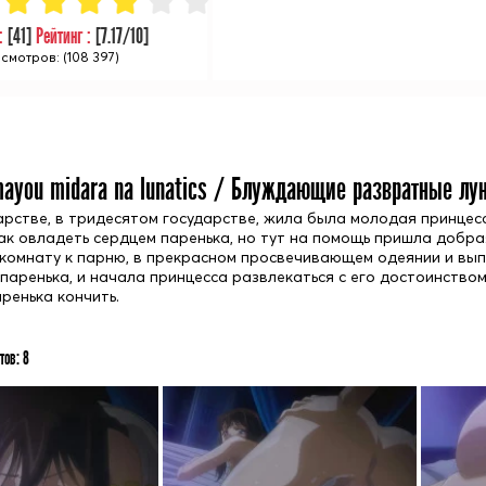
 :
[
41
]
Рейтинг :
[
7.17
/10]
смотров: (108 397)
ayou midara na lunatics / Блуждающие развратные лун
арстве, в тридесятом государстве, жила была молодая принцесс
как овладеть сердцем паренька, но тут на помощь пришла добр
 комнату к парню, в прекрасном просвечивающем одеянии и вып
паренька, и начала принцесса развлекаться с его достоинство
ренька кончить.
тов:
8