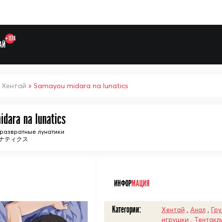
+1174
АЙ
»
Хентай
» Samayou midara na lunatics
dara na lunatics
Выберите одну категорию дл
азвратные лунатики
ナティクス
ᅠ
ИНФОР
МАЦИЯ
Категории:
Хентай
,
Анал
,
Гру
игрушки
,
Тентакл