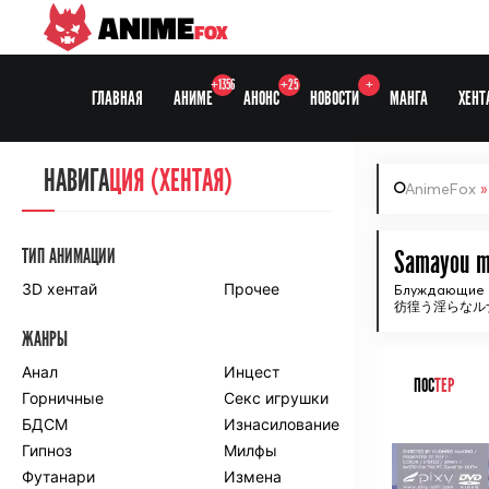
ANIME
FOX
+1356
+25
+
ГЛАВНАЯ
АНИМЕ
АНОНС
НОВОСТИ
МАНГА
ХЕНТ
НАВИГА
НАВИГА
ЦИЯ
ЦИЯ (ХЕНТАЯ)
AnimeFox
СЕЗОНЫ
ТИП АНИМАЦИИ
Samayou mi
3D хентай
Прочее
Блуждающие р
彷徨う淫らなル
ПО ПРОЕКТАМ
ЖАНРЫ
Anidub
Anilibria
Animedia
Анал
Kansai studio
Инцест
ПОС
ТЕР
Onibaku
Горничные
Shiza project
Секс игрушки
БДСМ
Изнасилование
ᅠ
ПО ЖАНРАМ
Гипноз
Милфы
Футанари
Измена
Комедия
Приключения