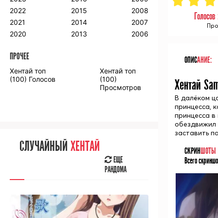
2018
2009
2001
2022
2015
2008
Голосов
2017
2008
2000
2021
2014
2007
Про
2016
2020
2013
2006
ПРОЧЕЕ
ОПИС
АНИЕ:
ПРОЧЕЕ
Хентай топ
Хентай топ
Аниме фильмы
Аниме OVA
(100) Голосов
(100)
Хентай Sam
Просмотров
В далёком ц
принцесса, 
принцесса в
обездвижил 
СЛУЧАЙНОЕ
АНИМЕ
заставить па
СЛУЧАЙНЫЙ
ХЕНТАЙ
ЕЩЕ
СКРИН
ШОТЫ
РАНДОМА
ЕЩЕ
Всего скриншо
РАНДОМА
[senpainoticeme]
ВЫ НЕДАВНО
СМОТРЕЛИ