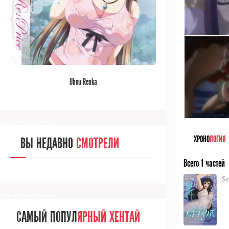
[/senpainoticeme]
САМЫЙ ПОПУЛ
ЯРНЫЙ АНИМЕ
Uhou Renka
ЗА МЕСЯЦ
[senpainoticeme]
ХРОНО
ЛОГИЯ
ВЫ НЕДАВНО
СМОТРЕЛИ
Всего 1 частей
S
[/senpainoticeme]
САМЫЙ ПОПУЛ
ЯРНЫЙ ХЕНТАЙ