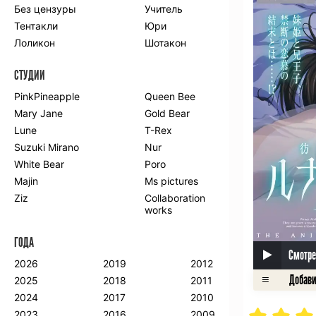
Без цензуры
Учитель
Романтика
Школа
Тентакли
Юри
Этти
Боевые
искусства
Лоликон
Шотакон
Вампиры
Военные
СТУДИИ
Гарем
Демоны
Драма
Игры
PinkPineapple
Queen Bee
Исторический
Магия
Mary Jane
Gold Bear
Фантастика
Фэнтези
Lune
T-Rex
Мистика
Попаданцы в
Suzuki Mirano
Nur
другой мир
White Bear
Poro
Хентай
Majin
Ms pictures
Ziz
Collaboration
ПО ГОДУ
works
2024
2015
2007
ГОДА
2023
2014
2006
Смотре
2022
2013
2005
2026
2019
2012
2021
2012
2004
2025
2018
2011
2020
2011
2003
2024
2017
2010
2019
2010
2002
2023
2016
2009