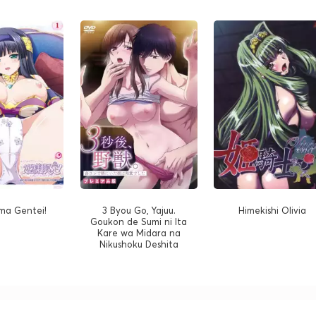
ma Gentei!
3 Byou Go, Yajuu.
Himekishi Olivia
Goukon de Sumi ni Ita
Kare wa Midara na
Nikushoku Deshita