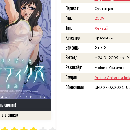
Перевод:
Субтитры
Год:
2009
Тип:
Хентай
Качество:
Upscale-AI
Эпизоды:
2 из 2
Выход:
с 24.01.2009 по 19
Режиссёр:
Makino Youkihiro
Студия:
Anime Antenna Iink
Обновления:
UPD 27.02.2024: Up
ть онлайн!