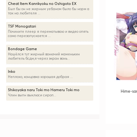
Cheat Item Kanrikyoku no Oshigoto EX
Был бы он не жирным уебаном было бы норм а
так на любителя ...
TSF Monogatari
Почините плеер я перематываю и видео опять
само перезапускается ...
Bondage Game
Нашёлся тут жирный вонючий маменькин
любитель бсдм,я через экран вонь...
Inko
Неплохо, концовка хорошая добрая ...
Shikoyaka naru Toki mo Hameru Toki mo
Hime-sa
Члин выпн выклюси сироп...