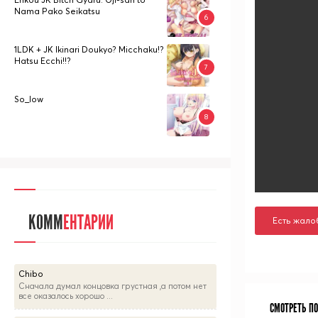
Nama Pako Seikatsu
1LDK + JK Ikinari Doukyo? Micchaku!?
Hatsu Ecchi!!?
So_low
КОММ
ЕНТАРИИ
Есть жало
Chibo
Сначала думал концовка грустная ,а потом нет
все оказалось хорошо ...
СМОТРЕТЬ П