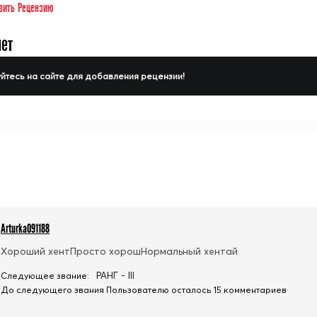
вить Рецензию
нет
йтесь на сайте для добавления рецензии!
Arturka091188
Хороший хентПросто хорошНормальный хентай
РАНГ - III
Следующее звание:
До следующего звания Пользователю осталось 15 комментариев