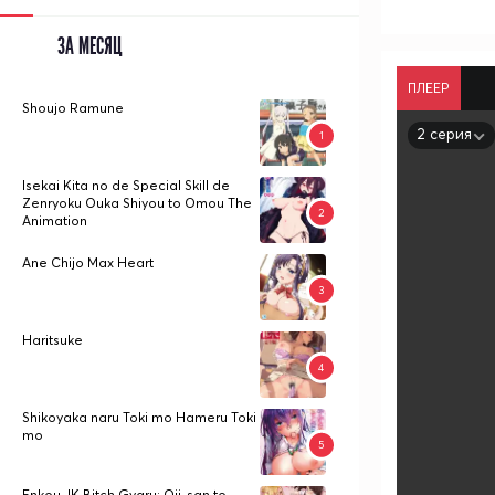
ЗА МЕСЯЦ
ПЛЕЕР
Shoujo Ramune
2 серия
Isekai Kita no de Special Skill de
Zenryoku Ouka Shiyou to Omou The
Animation
Ane Chijo Max Heart
Haritsuke
Shikoyaka naru Toki mo Hameru Toki
mo
Enkou JK Bitch Gyaru: Oji-san to