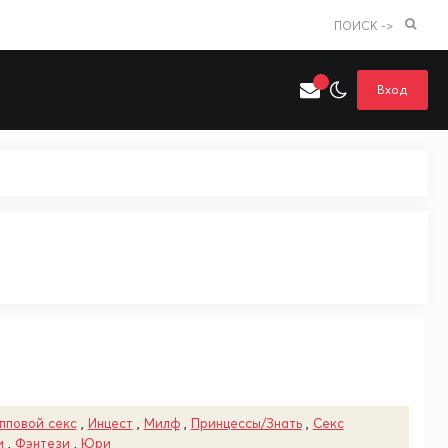
ПОИСК ->
Вход
Искать только в категории
я поиска
Аниме
Хентай
пповой секс
,
Инцест
,
Милф
,
Принцессы/Знать
,
Секс
и
,
Фэнтези
,
Юри