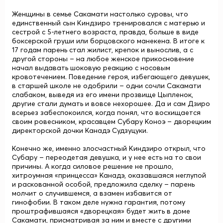
Женщины в семье Сакамати настолько суровы, что
единственный сын Киндзиро тренировался с матерью и
сестрой с 5-летнего возраста, правда, больше в виде
боксерской груши или борцовского манекена. В итоге к
17 годам парень стал жилист, крепок и вынослив, а с
другой стороны – на любое женское прикосновение
начал выдавать шоковую реакцию с носовым
кровотечением. Поведение героя, избегающего девушек,
в старшей школе не одобрили – одни сочли Сакамати
слабаком, выведя из его имени прозвище Цыпленок,
другие стали думать и вовсе нехорошее. Да и сам Дзиро
всерьез забеспокоился, когда понял, что восхищается
своим ровесником, красавцем Субару Коноэ – дворецким
директорской дочки Канадэ Судзуцуки.
Конечно же, именно злосчастный Киндзиро открыл, что
Субару – переодетая девушка, и у нее есть на то свои
причины. А когда силовое решение не прошло,
хитроумная «принцесса» Канадэ, оказавшаяся неглупой
и раскованной особой, предложила сделку – парень
молчит о случившемся, а взамен избавится от
гинофобии. В таком деле нужна гарантия, потому
проштрафившаяся «дворецкая» будет жить в доме
Сакамати, присматривая за ним и вместе с другими