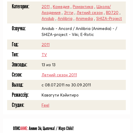
Категории:
2011
,
Комедия
,
Романтика
,
Школа/
Академия
,
Этти
,
Летний сезон
,
BD720
,
Anidub
,
Anilibria
,
Animedia
,
SHIZA-Project
Озвучка:
Anidub - Ancord / Anilibria (Animedia) - /
SHIZA-project - Viki, E-Rotic
Год:
2011
Тип:
TV
Эпизоды:
13 из 13
Сезон:
Летний сезон 2011
Выход:
c 08.07.2011 по 30.09.2011
Режиссёр:
Кавагути Кэйитиро
Студия:
Feel
ОПИС
АНИЕ:
Аниме Эй, Цыпочка! / Mayo Chiki!