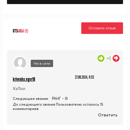
Оставить отзыв
ОТЗ
ЫВЫ (1)
+1
Не в сети
27.06.2024, 0:52
krivenko.egor18
ХзЛол
РАНГ - III
Следующее звание:
До следующего звания Пользователю осталось 15
комментариев
Ответить