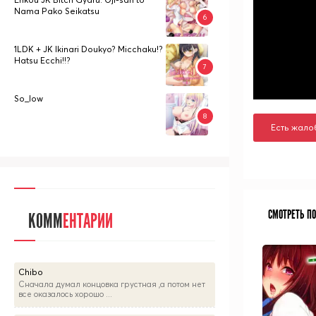
Nama Pako Seikatsu
1LDK + JK Ikinari Doukyo? Micchaku!?
Hatsu Ecchi!!?
So_low
Есть жало
СМОТРЕТЬ П
КОММ
ЕНТАРИИ
Chibo
Сначала думал концовка грустная ,а потом нет
все оказалось хорошо ...