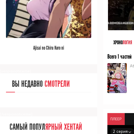
[/senpainoticeme]
САМЫЙ ПОПУЛ
ЯРНЫЙ АНИМЕ
ХРОНО
ЛОГИЯ
Ajisai no Chiru Koro ni
ЗА МЕСЯЦ
Всего 1 частей
At
[senpainoticeme]
ВЫ НЕДАВНО
СМОТРЕЛИ
[/senpainoticeme]
ПЛЕЕР
САМЫЙ ПОПУЛ
ЯРНЫЙ ХЕНТАЙ
2 серия