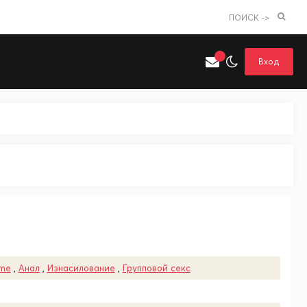
ПОИСК ->
Вход
Искать только в категории
я поиска
Аниме
Хентай
ime
,
Анал
,
Изнасилование
,
Групповой секс