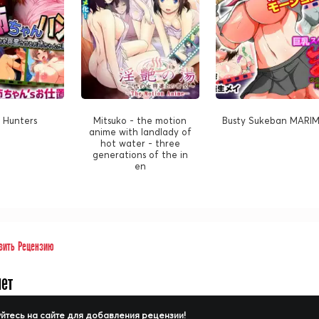
s Hunters
Mitsuko - the motion
Busty Sukeban MARI
anime with landlady of
hot water - three
generations of the in
en
вить Рецензию
нет
йтесь на сайте для добавления рецензии!