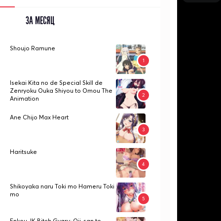
ЗА МЕСЯЦ
Shoujo Ramune
Isekai Kita no de Special Skill de
Zenryoku Ouka Shiyou to Omou The
Animation
Ane Chijo Max Heart
Haritsuke
Shikoyaka naru Toki mo Hameru Toki
mo
Enkou JK Bitch Gyaru: Oji-san to