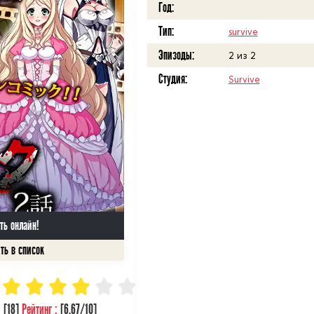
Год:
Тип:
survive
Эпизоды:
2 из 2
Студия:
Survive
ть онлайн!
:
[
18
]
Рейтинг :
[
6.67
/10]