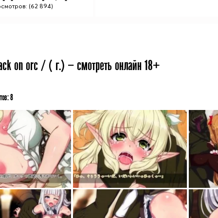
смотров: (62 894)
ack on orc / ( г.) — смотреть онлайн 18+
тов:
8