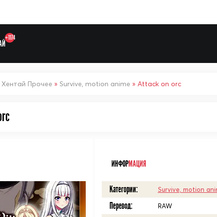
+1174
АЙ
»
Хентай Прочее
»
Survive, motion anime
» Attack on orc
orc
Выберите одну категорию дл
ᅠ
ИНФОР
МАЦИЯ
Категории:
Survive, motion an
Перевод:
RAW