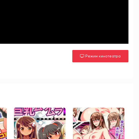
Режим кинотеатра
м