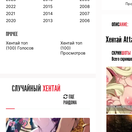
Про
2018
2009
2001
2022
2015
2008
2017
2008
2000
2021
2014
2007
2016
2020
2013
2006
ОПИС
АНИЕ:
ПРОЧЕЕ
ПРОЧЕЕ
Хентай Att
Хентай топ
Хентай топ
Аниме фильмы
Аниме OVA
(100) Голосов
(100)
СКРИН
ШОТЫ
Просмотров
Всего скриншо
СЛУЧАЙНОЕ
АНИМЕ
СЛУЧАЙНЫЙ
ХЕНТАЙ
ЕЩЕ
РАНДОМА
ЕЩЕ
РАНДОМА
[senpainoticeme]
ВЫ НЕДАВНО
СМОТРЕЛИ