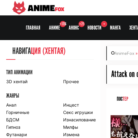
ANIME
FOX
+1356
+25
+
ГЛАВНАЯ
АНИМЕ
АНОНС
НОВОСТИ
МАНГА
ХЕНТ
НАВИГА
НАВИГА
ЦИЯ
ЦИЯ (ХЕНТАЯ)
AnimeFox
СЕЗОНЫ
ТИП АНИМАЦИИ
Attack on 
3D хентай
Прочее
ПО ПРОЕКТАМ
ЖАНРЫ
Anidub
Anilibria
ПОС
ТЕР
Animedia
Анал
Kansai studio
Инцест
Onibaku
Горничные
Shiza project
Секс игрушки
ᅠ
БДСМ
Изнасилование
ПО ЖАНРАМ
Гипноз
Милфы
Футанари
Измена
Комедия
Приключения