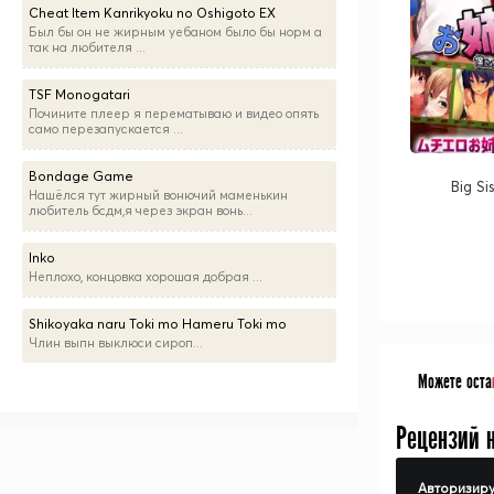
Cheat Item Kanrikyoku no Oshigoto EX
Был бы он не жирным уебаном было бы норм а
так на любителя ...
TSF Monogatari
Почините плеер я перематываю и видео опять
само перезапускается ...
Bondage Game
Big Si
Нашёлся тут жирный вонючий маменькин
любитель бсдм,я через экран вонь...
Inko
Неплохо, концовка хорошая добрая ...
Shikoyaka naru Toki mo Hameru Toki mo
Члин выпн выклюси сироп...
Можете оста
Рецензий 
Авторизиру