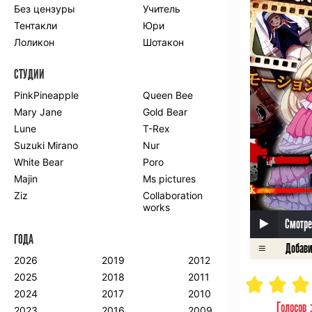
Без цензуры
Учитель
Романтика
Школа
Тентакли
Юри
Этти
Боевые
искусства
Лоликон
Шотакон
Вампиры
Военные
СТУДИИ
Гарем
Демоны
Драма
Игры
PinkPineapple
Queen Bee
Исторический
Магия
Mary Jane
Gold Bear
Фантастика
Фэнтези
Lune
T-Rex
Мистика
Попаданцы в
Suzuki Mirano
Nur
другой мир
White Bear
Poro
Хентай
Majin
Ms pictures
Ziz
Collaboration
ПО ГОДУ
works
2024
2015
2007
Смотре
ГОДА
2023
2014
2006
2022
2013
2005
2026
2019
2012
2021
2012
2004
2025
2018
2011
2020
2011
2003
2024
2017
2010
2019
2010
2002
Голосов 
2023
2016
2009