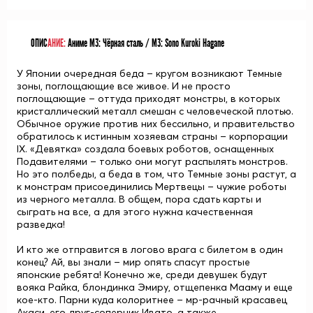
ОПИС
АНИЕ:
Аниме М3: Чёрная сталь / M3: Sono Kuroki Hagane
У Японии очередная беда – кругом возникают Темные
зоны, поглощающие все живое. И не просто
поглощающие – оттуда приходят монстры, в которых
кристаллический металл смешан с человеческой плотью.
Обычное оружие против них бессильно, и правительство
обратилось к истинным хозяевам страны – корпорации
IX. «Девятка» создала боевых роботов, оснащенных
Подавителями – только они могут распылять монстров.
Но это полбеды, а беда в том, что Темные зоны растут, а
к монстрам присоединились Мертвецы – чужие роботы
из черного металла. В общем, пора сдать карты и
сыграть на все, а для этого нужна качественная
разведка!
И кто же отправится в логово врага с билетом в один
конец? Ай, вы знали – мир опять спасут простые
японские ребята! Конечно же, среди девушек будут
вояка
Райка
, блондинка
Эмиру
, отщепенка
Мааму
и еще
кое-кто. Парни куда колоритнее – мр-рачный красавец
Акаси
, его друг-соперник
Ивато
, а также