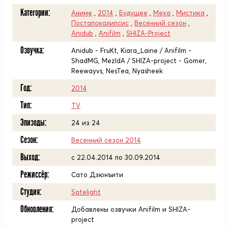
Категории:
Аниме
,
2014
,
Будущее
,
Меха
,
Мистика
,
Постапокалипсис
,
Весенний сезон
,
Anidub
,
Anifilm
,
SHIZA-Project
Озвучка:
Anidub - FruKt, Kiara_Laine / Anifilm -
ShadMG, MezIdA / SHIZA-project - Gomer,
Reewayvs, NesTea, Nyasheek
Год:
2014
Тип:
TV
Эпизоды:
24 из 24
Сезон:
Весенний сезон 2014
Выход:
c 22.04.2014 по 30.09.2014
Режиссёр:
Сато Дзюнъити
Студия:
Satelight
Обновления:
Добавлены озвучки Anifilm и SHIZA-
project