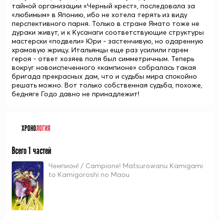
тайной организации «Черный крест», последовала за
«любимым» в Японию, ибо не хотела терять из виду
перспективного парня. Только в стране Ямато тоже не
дураки живут, и к Кусанаги соответствующие структуры
мастерски «подвели»
Юри
- застенчивую, но одаренную
храмовую жрицу. Итальянцы еще раз усилили гарем
героя - ответ хозяев поля был симметричным. Теперь
вокруг новоиспеченного «кампионе» собралась такая
бригада прекрасных дам, что и судьбы мира спокойно
решать можно. Вот только собственная судьба, похоже,
бедняге Годо давно не принадлежит!
ХРОНО
ЛОГИЯ
Всего 1 частей
Чемпион! / Campione! Matsurowanu Kamigami
to Kamigoroshi no Maou