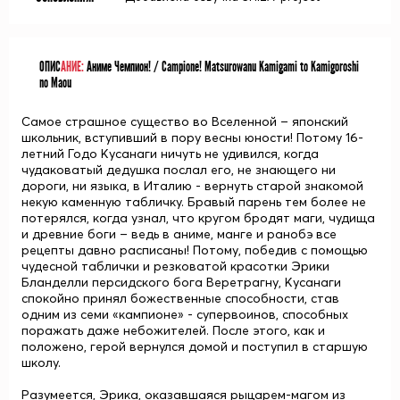
ОПИС
АНИЕ:
Аниме Чемпион! / Campione! Matsurowanu Kamigami to Kamigoroshi
no Maou
Самое страшное существо во Вселенной – японский
школьник, вступивший в пору весны юности! Потому 16-
летний
Годо Кусанаги
ничуть не удивился, когда
чудаковатый дедушка послал его, не знающего ни
дороги, ни языка, в Италию - вернуть старой знакомой
некую каменную табличку. Бравый парень тем более не
потерялся, когда узнал, что кругом бродят маги, чудища
и древние боги – ведь в аниме, манге и ранобэ все
рецепты давно расписаны! Потому, победив с помощью
чудесной таблички и резковатой красотки
Эрики
Бланделли
персидского бога Веретрагну, Кусанаги
спокойно принял божественные способности, став
одним из семи «кампионе» - супервоинов, способных
поражать даже небожителей. После этого, как и
положено, герой вернулся домой и поступил в старшую
школу.
Разумеется, Эрика, оказавшаяся рыцарем-магом из