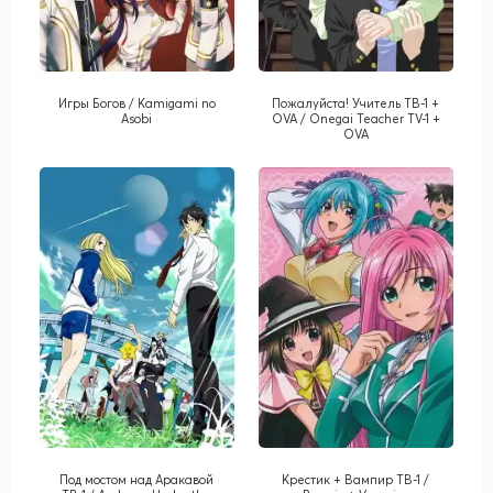
Игры Богов / Kamigami no
Пожалуйста! Учитель ТВ-1 +
Asobi
OVA / Onegai Teacher TV-1 +
OVA
Под мостом над Аракавой
Крестик + Вампир ТВ-1 /