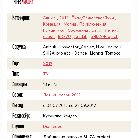
ИНФОР
МАЦИЯ
Категории:
Аниме
,
2012
,
Ёкаи/Божества/Духи
,
Комедия
,
Магия
,
Приключения
,
Романтика
,
Сражения
,
Этти
,
Летний
сезон
,
BD720
,
Anidub
,
SHIZA-Project
Озвучка:
Anidub - Inspector_Gadjet, Nika Lenina /
SHIZA-project - Dancel, Lianna, Tomoko
Год:
2012
Тип:
TV
Эпизоды:
13 из 13
Сезон:
Летний сезон 2012
Выход:
c 06.07.2012 по 28.09.2012
Режиссёр:
Кусакава Кэйдзо
Студия:
Diomedéa
Обновления:
Добавлена озвучка SHIZA-project