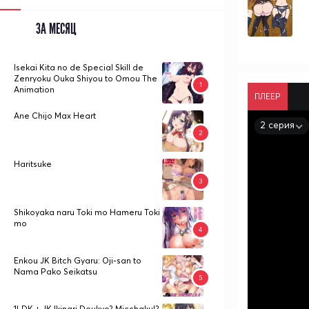
ЗА МЕСЯЦ
Isekai Kita no de Special Skill de
Zenryoku Ouka Shiyou to Omou The
Animation
ПЛЕЕР
Ane Chijo Max Heart
2 серия
Haritsuke
Shikoyaka naru Toki mo Hameru Toki
mo
Enkou JK Bitch Gyaru: Oji-san to
Nama Pako Seikatsu
1LDK + JK Ikinari Doukyo? Micchaku!?