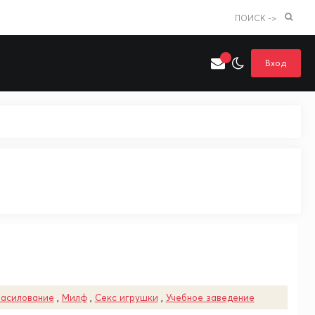
ПОИСК ->
Вход
Искать только в категории
я поиска
Аниме
Хентай
насилование
,
Милф
,
Секс игрушки
,
Учебное заведение