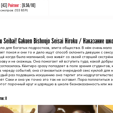
:
[
43
]
Рейтинг :
[
6.56
/10]
смотров: (133 859)
u Seibai! Gakuen Bishoujo Seisai Hiroku / Наказание шк
ла для богатых подростков, элита общества. В нём очень мало 
ёт покоя и они то и дело ищут способ склонить девушек с сексу
щё когда была маленькой, она живёт со своей старшей сестрёнк
раву и не скажешь. Она помогает ей вступить туда, какой добр
согласилась. Кёитиро сразу попадает в поле зрения студентов,
в череду событий, она становиться очередной секс куклой для 
ждый раз подавшись искушению она терпит эти надругательства.
ёт Саки и она уж точно это так не оставит. Пора поплатиться з
этот порочный круг и царящую в школе безнаказанность или же 
тов:
8