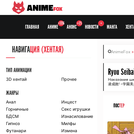
ANIME
FOX
+1356
+25
+
ГЛАВНАЯ
АНИМЕ
АНОНС
НОВОСТИ
МАНГА
ХЕНТ
НАВИГА
НАВИГА
ЦИЯ
ЦИЯ (ХЕНТАЯ)
AnimeFox
СЕЗОНЫ
ТИП АНИМАЦИИ
Ryou Seiba
3D хентай
Прочее
Наказание ш
凌成敗! ~学園
ПО ПРОЕКТАМ
ЖАНРЫ
Anidub
Anilibria
Animedia
Анал
Kansai studio
Инцест
ПОС
ТЕР
Onibaku
Горничные
Shiza project
Секс игрушки
БДСМ
Изнасилование
ᅠ
ПО ЖАНРАМ
Гипноз
Милфы
Футанари
Измена
Комедия
Приключения