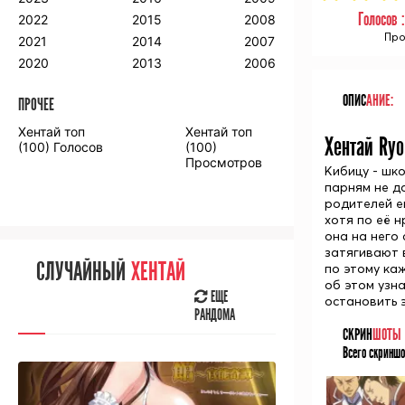
2018
2009
2001
Голосов 
2022
2015
2008
2017
2008
2000
Про
2021
2014
2007
2016
2020
2013
2006
ОПИС
АНИЕ:
ПРОЧЕЕ
ПРОЧЕЕ
Хентай топ
Хентай топ
Хентай Ryo
Аниме фильмы
Аниме OVA
(100) Голосов
(100)
Просмотров
Кибицу - шко
парням не да
родителей е
хотя по её н
она на него 
СЛУЧАЙНОЕ
АНИМЕ
затягивают 
СЛУЧАЙНЫЙ
ХЕНТАЙ
по этому ка
ЕЩЕ
об этом узна
РАНДОМА
ЕЩЕ
остановить 
РАНДОМА
СКРИН
ШОТЫ
[senpainoticeme]
Всего скриншо
ВЫ НЕДАВНО
СМОТРЕЛИ