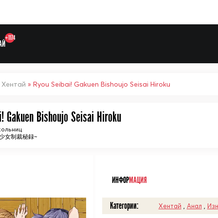
+1174
АЙ
»
Хентай
» Ryou Seibai! Gakuen Bishoujo Seisai Hiroku
i! Gakuen Bishoujo Seisai Hiroku
Выберите одну категорию дл
кольниц
美少女制裁秘録~
ᅠ
ИНФОР
МАЦИЯ
Категории:
Хентай
,
Анал
,
Из