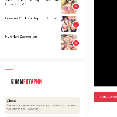
Hatsu Ecchi!!?
Love wa Gal kara Hajimaru Unmei
Nuki Nuki Zupposism
КОММ
ЕНТАРИИ
Есть жало
Chibo
Сначала думал концовка грустная ,а потом нет
все оказалось хорошо ...