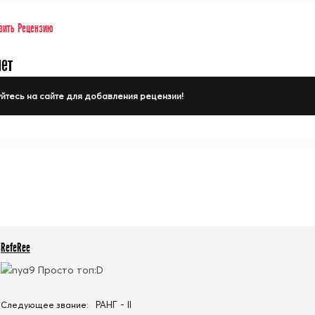
вить Рецензию
нет
йтесь на сайте для добавления рецензии!
RefeRee
Просто топ:D
РАНГ - II
Следующее звание: