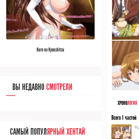
[/senpainoticeme]
САМЫЙ ПОПУЛ
ЯРНЫЙ АНИМЕ
Kuro no Kyoushitsu
ЗА МЕСЯЦ
[senpainoticeme]
ВЫ НЕДАВНО
СМОТРЕЛИ
ХРОНО
ЛОГИЯ
Всего 1 частей
[/senpainoticeme]
Ry
САМЫЙ ПОПУЛ
ЯРНЫЙ ХЕНТАЙ