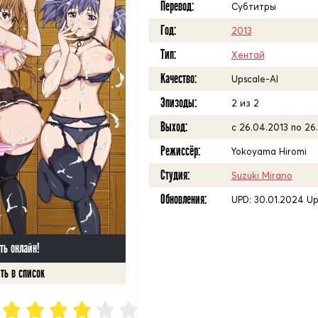
Перевод:
Субтитры
Год:
2013
Тип:
Хентай
Качество:
Upscale-AI
Эпизоды:
2 из 2
Выход:
с 26.04.2013 по 26
Режиссёр:
Yokoyama Hiromi
Студия:
Suzuki Mirano
Обновления:
UPD: 30.01.2024 Up
ть онлайн!