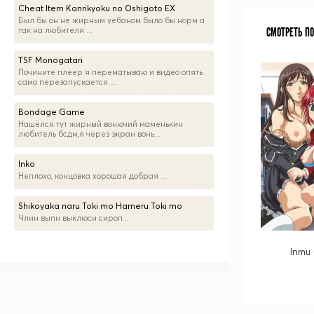
Cheat Item Kanrikyoku no Oshigoto EX
Был бы он не жирным уебаном было бы норм а
так на любителя ...
СМОТРЕТЬ П
TSF Monogatari
Почините плеер я перематываю и видео опять
само перезапускается ...
Bondage Game
Нашёлся тут жирный вонючий маменькин
любитель бсдм,я через экран вонь...
Inko
Неплохо, концовка хорошая добрая ...
Shikoyaka naru Toki mo Hameru Toki mo
Члин выпн выклюси сироп...
Inmu