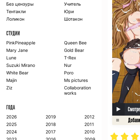
Без цензуры
Учитель
Романтика
Школа
Тентакли
Юри
Этти
Боевые
искусства
Лоликон
Шотакон
Вампиры
Военные
СТУДИИ
Гарем
Демоны
Драма
Игры
PinkPineapple
Queen Bee
Исторический
Магия
Mary Jane
Gold Bear
Фантастика
Фэнтези
Lune
T-Rex
Мистика
Попаданцы в
Suzuki Mirano
Nur
другой мир
White Bear
Poro
Хентай
Majin
Ms pictures
Ziz
Collaboration
ПО ГОДУ
works
2024
2015
2007
ГОДА
2023
2014
2006
Смотре
2022
2013
2005
2026
2019
2012
2021
2012
2004
2025
2018
2011
2020
2011
2003
2024
2017
2010
2019
2010
2002
2023
2016
2009