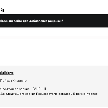
нет
йтесь на сайте для добавления рецензии!
diablojuzzo
ПойдетКлаасно
РАНГ - III
Следующее звание:
До следующего звания Пользователю осталось 15 комментариев