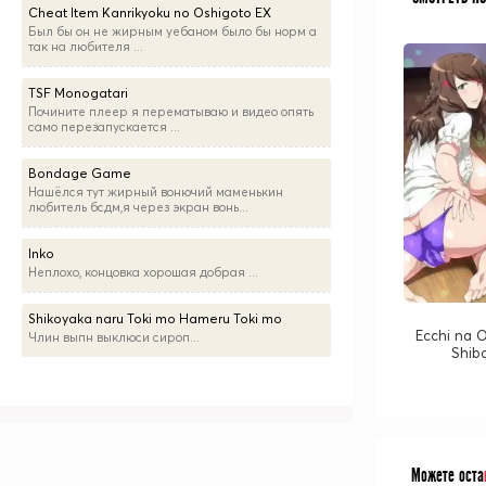
Cheat Item Kanrikyoku no Oshigoto EX
Был бы он не жирным уебаном было бы норм а
так на любителя ...
TSF Monogatari
Почините плеер я перематываю и видео опять
само перезапускается ...
Bondage Game
Нашёлся тут жирный вонючий маменькин
любитель бсдм,я через экран вонь...
Inko
Неплохо, концовка хорошая добрая ...
Shikoyaka naru Toki mo Hameru Toki mo
Ecchi na 
Члин выпн выклюси сироп...
Shib
Можете оста