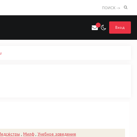
ПОИСК ->
Вход
u
Искать только в категории
я поиска
Аниме
Хентай
едсёстры
,
Милф
,
Учебное заведение