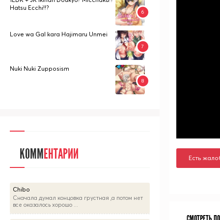
Hatsu Ecchi!!?
Love wa Gal kara Hajimaru Unmei
Nuki Nuki Zupposism
КОММ
ЕНТАРИИ
Есть жало
Chibo
Сначала думал концовка грустная ,а потом нет
все оказалось хорошо ...
СМОТРЕТЬ П