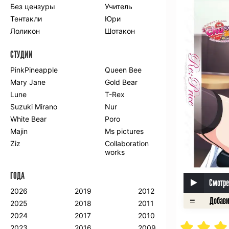
Без цензуры
Учитель
Романтика
Школа
Тентакли
Юри
Этти
Боевые
искусства
Лоликон
Шотакон
Вампиры
Военные
СТУДИИ
Гарем
Демоны
Драма
Игры
PinkPineapple
Queen Bee
Исторический
Магия
Mary Jane
Gold Bear
Фантастика
Фэнтези
Lune
T-Rex
Мистика
Попаданцы в
Suzuki Mirano
Nur
другой мир
White Bear
Poro
Хентай
Majin
Ms pictures
Ziz
Collaboration
ПО ГОДУ
works
2024
2015
2007
ГОДА
2023
2014
2006
Смотре
2022
2013
2005
2026
2019
2012
2021
2012
2004
2025
2018
2011
2020
2011
2003
2024
2017
2010
2019
2010
2002
2023
2016
2009