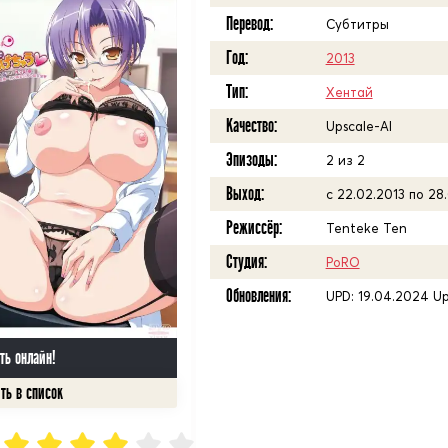
Перевод:
Субтитры
Год:
2013
Тип:
Хентай
Качество:
Upscale-AI
Эпизоды:
2 из 2
Выход:
с 22.02.2013 по 28
Режиссёр:
Tenteke Ten
Студия:
PoRO
Обновления:
UPD: 19.04.2024 Up
ть онлайн!