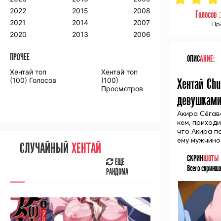
2018
2009
2001
2022
2015
2008
Голосов 
2017
2008
2000
2021
2014
2007
Пр
2016
2020
2013
2006
ПРОЧЕЕ
ОПИС
АНИЕ:
ПРОЧЕЕ
Хентай топ
Хентай топ
Аниме фильмы
Аниме OVA
(100) Голосов
(100)
Хентай Chu
Просмотров
девушками
Акира Сёгав
кем, приходи
что Акира п
СЛУЧАЙНОЕ
АНИМЕ
ему мужчино
СЛУЧАЙНЫЙ
ХЕНТАЙ
ЕЩЕ
СКРИН
ШОТЫ
РАНДОМА
ЕЩЕ
Всего скриншо
РАНДОМА
[senpainoticeme]
ВЫ НЕДАВНО
СМОТРЕЛИ