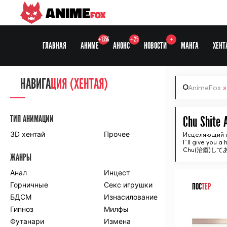
ANIME
FOX
+1356
+25
+
ГЛАВНАЯ
АНИМЕ
АНОНС
НОВОСТИ
МАНГА
ХЕНТ
НАВИГА
НАВИГА
ЦИЯ
ЦИЯ (ХЕНТАЯ)
AnimeFox
СЕЗОНЫ
ТИП АНИМАЦИИ
Chu Shite 
3D хентай
Прочее
Исцеляющий п
I`ll give you a
ПО ПРОЕКТАМ
Chu(治癒)し
ЖАНРЫ
Anidub
Anilibria
Animedia
Анал
Kansai studio
Инцест
Onibaku
Горничные
Shiza project
Секс игрушки
ПОС
ТЕР
БДСМ
Изнасилование
ПО ЖАНРАМ
Гипноз
Милфы
ᅠ
Футанари
Измена
Комедия
Приключения