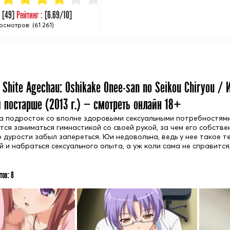
:
[
49
]
Рейтинг :
[
6.69
/10]
осмотров: (61 261)
 Shite Agechau: Oshikake Onee-san no Seikou Chiryou 
 постарше (
2013
г.) — смотреть онлайн 18+
а подросток со вполне здоровыми сексуальными потребностями и
тся заниматься гимнастикой со своей рукой, за чем его собстве
о дурости забыл запереться. Юи недовольна, ведь у нее такое т
й и набраться сексуального опыта, а уж коли сама не справится
тов:
8