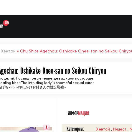
+1174
АЙ
»
Хентай
» Chu Shite Agechau: Oshikake Onee-san no Seikou Chiryo
Agechau: Oshikake Onee-san no Seikou Chiryou
Выберите одну категорию дл
оцелуй: Постыдное лечение девушками постарше
 healing kiss ~The intruding lady`s shameful sexual cure~
てあげちゃう ~押しかけお姉さんの性交恥療~
ᅠ
ИНФОР
МАЦИЯ
Категории:
Хентай
,
Инцест
,
М