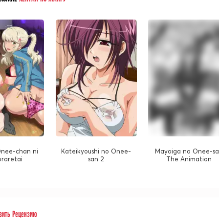
Onee-chan ni
Kateikyoushi no Onee-
Mayoiga no Onee-s
oraretai
san 2
The Animation
вить Рецензию