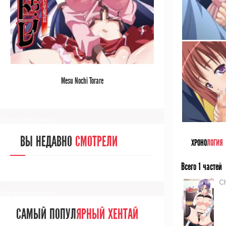
[/senpainoticeme]
САМЫЙ ПОПУЛ
ЯРНЫЙ АНИМЕ
Mesu Nochi Torare
ЗА МЕСЯЦ
[senpainoticeme]
ВЫ НЕДАВНО
СМОТРЕЛИ
ХРОНО
ЛОГИЯ
Всего 1 частей
C
[/senpainoticeme]
САМЫЙ ПОПУЛ
ЯРНЫЙ ХЕНТАЙ