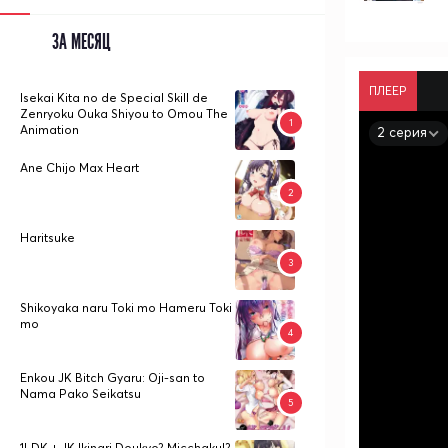
ЗА МЕСЯЦ
ПЛЕЕР
Isekai Kita no de Special Skill de
Zenryoku Ouka Shiyou to Omou The
Animation
2 серия
Ane Chijo Max Heart
Haritsuke
Shikoyaka naru Toki mo Hameru Toki
mo
Enkou JK Bitch Gyaru: Oji-san to
Nama Pako Seikatsu
1LDK + JK Ikinari Doukyo? Micchaku!?