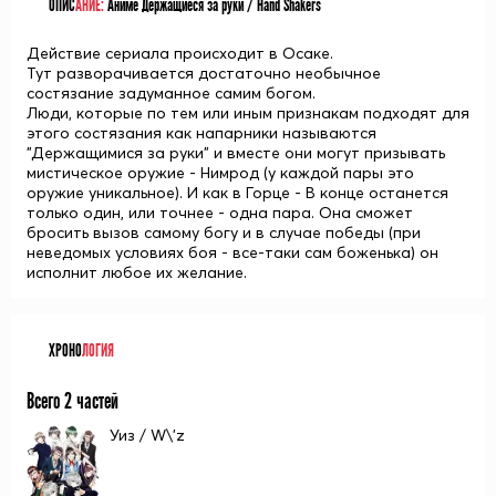
ОПИС
АНИЕ:
Аниме Держащиеся за руки / Hand Shakers
Действие сериала происходит в Осаке.
Тут разворачивается достаточно необычное
состязание задуманное самим богом.
Люди, которые по тем или иным признакам подходят для
этого состязания как напарники называются
"Держащимися за руки" и вместе они могут призывать
мистическое оружие - Нимрод (у каждой пары это
оружие уникальное). И как в Горце - В конце останется
только один, или точнее - одна пара. Она сможет
бросить вызов самому богу и в случае победы (при
неведомых условиях боя - все-таки сам боженька) он
исполнит любое их желание.
ХРОНО
ЛОГИЯ
Всего 2 частей
Уиз / W\'z