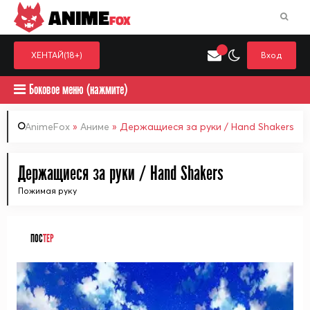
ANIME
FOX
ХЕНТАЙ(18+)
Вход
Боковое меню (нажмите)
AnimeFox
»
Аниме
» Держащиеся за руки / Hand Shakers
Искать только в категор
Держащиеся за руки / Hand Shakers
Выберите одну категорию для поиска
Аниме
Хент
Пожимая руку
ПОС
ТЕР