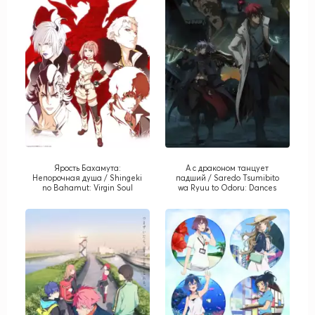
Ярость Бахамута:
А с драконом танцует
Непорочная душа / Shingeki
падший / Saredo Tsumibito
no Bahamut: Virgin Soul
wa Ryuu to Odoru: Dances
with the Dragons