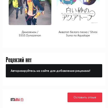
Диназенон /
Акватоп белого песка / Shiroi
SSSS.Dynazenon
Suna no Aquatope
Рецензий нет
Авторизируйтесь на сайте для добавления рецензии!
Оставить отзыв
ОТЗ
ЫВЫ (1)