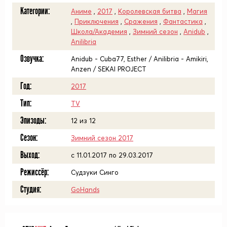
Категории:
Аниме
,
2017
,
Королевская битва
,
Магия
,
Приключения
,
Сражения
,
Фантастика
,
Школа/Академия
,
Зимний сезон
,
Anidub
,
Anilibria
Озвучка:
Anidub - Cuba77, Esther / Anilibria - Amikiri,
Anzen / SEKAI PROJECT
Год:
2017
Тип:
TV
Эпизоды:
12 из 12
Сезон:
Зимний сезон 2017
Выход:
c 11.01.2017 по 29.03.2017
Режиссёр:
Судзуки Синго
Студия:
GoHands