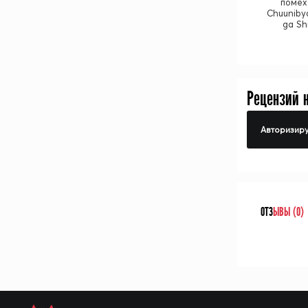
помех
Chuuniby
ga Sh
Рецензий 
Авторизиру
ОТЗ
ЫВЫ (0)