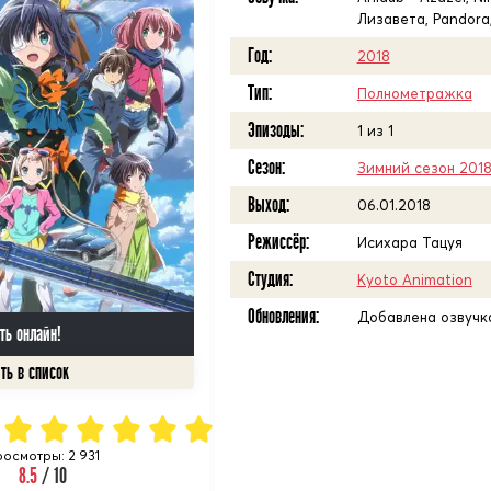
Лизавета, Pandora, 
Год:
2018
Тип:
Полнометражка
Эпизоды:
1 из 1
Сезон:
Зимний сезон 201
Выход:
06.01.2018
Режиссёр:
Исихара Тацуя
Студия:
Kyoto Animation
Обновления:
Добавлена озвучка
ть онлайн!
осмотры: 2 931
8.5
/ 10