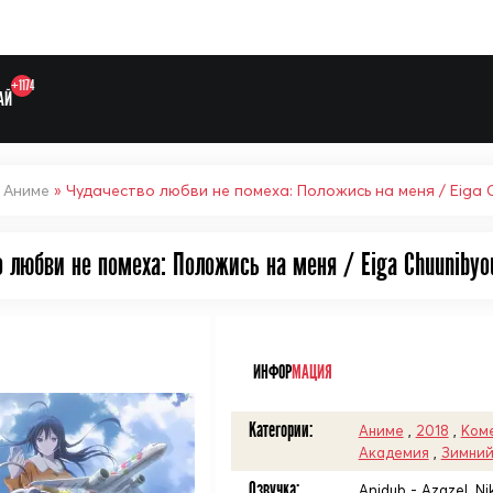
+1174
АЙ
»
Аниме
» Чудачество любви не помеха: Положись на меня / Eiga C
 любви не помеха: Положись на меня / Eiga Chuunibyou
Выберите одну категорию дл
ᅠ
ИНФОР
МАЦИЯ
Категории:
Аниме
,
2018
,
Ком
Академия
,
Зимний
Озвучка:
Anidub - Azazel, Ni