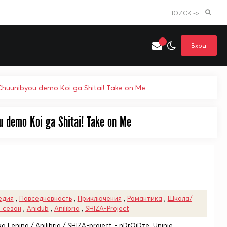
ПОИСК ->
Вход
huunibyou demo Koi ga Shitai! Take on Me
Искать только в категории
 demo Koi ga Shitai! Take on Me
я поиска
Аниме
Хентай
едия
,
Повседневность
,
Приключения
,
Романтика
,
Школа/
 сезон
,
Anidub
,
Anilibria
,
SHIZA-Project
ka Lenina / Anilibria / SHIZA-project - nDrOiDze, Uninie,