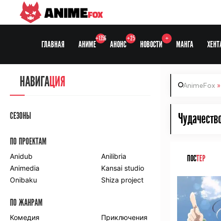
ANIME
FOX
+1356
+25
+
ГЛАВНАЯ
АНИМЕ
АНОНС
НОВОСТИ
МАНГА
ХЕНТ
НАВИГА
ЦИЯ
AnimeFox
СЕЗОНЫ
Чудачество
ПО ПРОЕКТАМ
Anidub
Anilibria
ПОС
ТЕР
Animedia
Kansai studio
Onibaku
Shiza project
ПО ЖАНРАМ
Комедия
Приключения