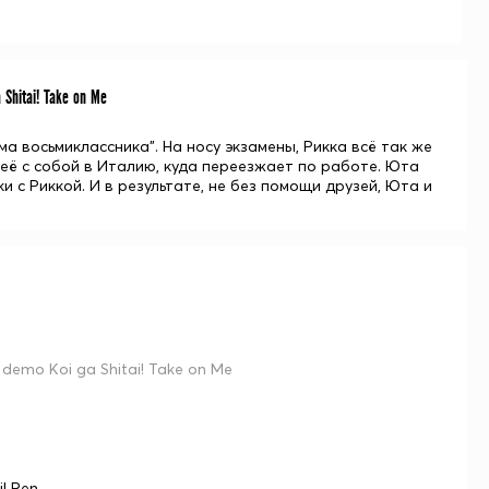
Shitai! Take on Me
а восьмиклассника". На носу экзамены, Рикка всё так же
 её с собой в Италию, куда переезжает по работе. Юта
и с Риккой. И в результате, не без помощи друзей, Юта и
demo Koi ga Shitai! Take on Me
! Ren