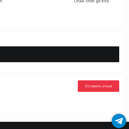
in
Onee-chan ga Kita
Оставить отзыв