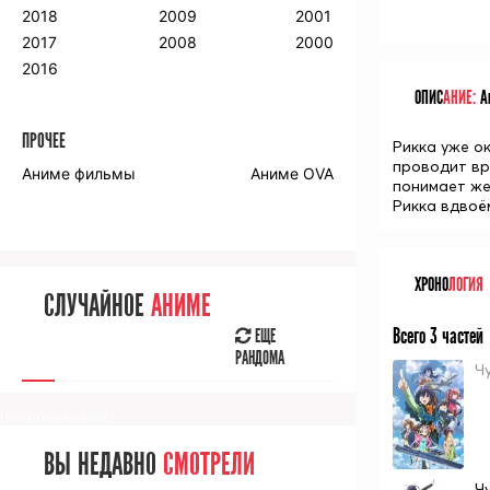
2018
2009
2001
2017
2008
2000
2016
ОПИС
АНИЕ:
Ан
ПРОЧЕЕ
Рикка уже ок
проводит вр
Аниме фильмы
Аниме OVA
понимает жел
Рикка вдвоё
ХРОНО
ЛОГИЯ
СЛУЧАЙНОЕ
АНИМЕ
Всего 3 частей
ЕЩЕ
РАНДОМА
Ч
[senpainoticeme]
ВЫ НЕДАВНО
СМОТРЕЛИ
Ч