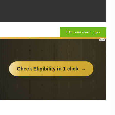
Режим кинотеатра
м