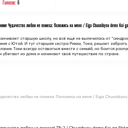
Голосов:
6
име Чудачество любви не помеха: Положись на меня / Eiga Chuunibyou demo Koi ga 
анчивает старшую школу, но всё ещё не вылечилась от "синдром
емя с Ютой. И тут старшая сестра Рикки, Тока, решает забрать
ание Токи всегда оставаться вместе с семьёй, но боится разлук
м убегают из дома и начинают своё путешествие по стране.
удачество любви не помеха: Положись на меня / Eiga Chuunibyou 
удачество любви не помеха! ТВ-2 / Chuunibyou demo Koi ga Shitai