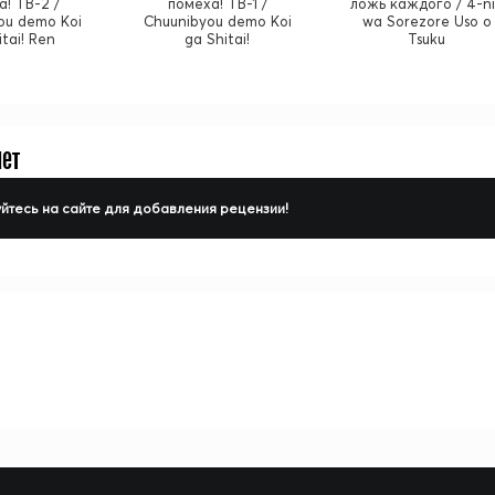
а! ТВ-2 /
помеха! ТВ-1 /
ложь каждого / 4-n
ou demo Koi
Chuunibyou demo Koi
wa Sorezore Uso o
itai! Ren
ga Shitai!
Tsuku
нет
йтесь на сайте для добавления рецензии!