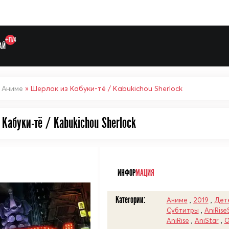
+1174
АЙ
»
Аниме
» Шерлок из Кабуки-тё / Kabukichou Sherlock
Кабуки-тё / Kabukichou Sherlock
Выберите одну категорию дл
ᅠ
ИНФОР
МАЦИЯ
Категории:
Аниме
,
2019
,
Дет
Субтитры
,
AniRise
AniRise
,
AniStar
,
O