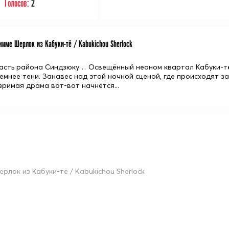
Голосов:
2
име Шерлок из Кабуки-тё / Kabukichou Sherlock
асть района Синдзюку… Освещённый неоном квартал Кабуки-тё 
темнее тени. Занавес над этой ночной сценой, где происходят за
зримая драма вот-вот начнётся...
ерлок из Кабуки-тё / Kabukichou Sherlock