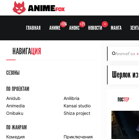
ANIME
FOX
+1356
+25
+
ГЛАВНАЯ
АНИМЕ
АНОНС
НОВОСТИ
МАНГА
ХЕНТ
НАВИГА
ЦИЯ
AnimeFox
СЕЗОНЫ
Шерлок из 
ПО ПРОЕКТАМ
Anidub
Anilibria
ПОС
ТЕР
Animedia
Kansai studio
Onibaku
Shiza project
ПО ЖАНРАМ
Комедия
Приключения