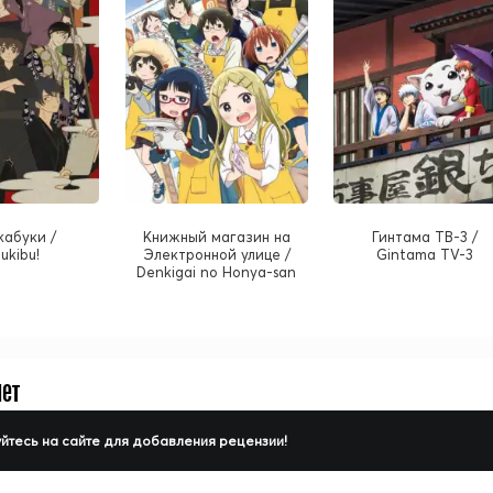
кабуки /
Книжный магазин на
Гинтама ТВ-3 /
ukibu!
Электронной улице /
Gintama TV-3
Denkigai no Honya-san
нет
йтесь на сайте для добавления рецензии!