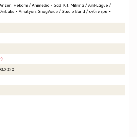
- Anzen, Hekomi / Animedia - Sad_Kit, Milirina / AniPLague /
/ Onibaku - Amutyan, SnagVoice / Studio Band / субтитры -
19
.03.2020