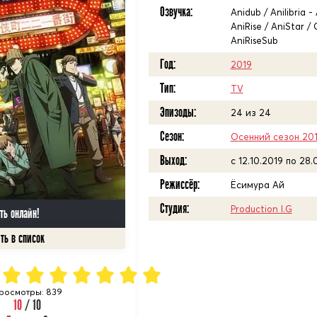
Озвучка:
Anidub / Anilibria 
AniRise / AniStar 
AniRiseSub
Год:
2019
Тип:
TV
Эпизоды:
24 из 24
Сезон:
Осенний сезон 20
Выход:
c 12.10.2019 по 28
Режиссёр:
Ёсимура Ай
Студия:
Production I.G
ть онлайн!
росмотры: 839
10
/ 10