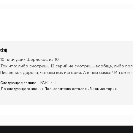
efsij
10 плачущих Шерлоков из 10
Так что: либо
смотришь 12 серий
не смотришь вообще, либо пол
Пишем как дорога, читаем как история. А в чем смысл? И там 
РАНГ - III
Следующее звание:
До следующего звания Пользователю осталось 3 комментария