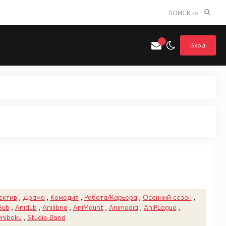
ПОИСК ->
Вход
Искать только в категории
я поиска
Аниме
Хентай
ектив
,
Драма
,
Комедия
,
Работа/Карьера
,
Осенний сезон
,
Sub
,
Anidub
,
Anilibria
,
AniMaunt
,
Animedia
,
AniPLague
,
nibaku
,
Studio Band