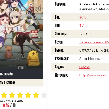
Озвучка:
Anidub - Nika Leni
Акварелька, MezIdA
Год:
2015
Тип:
TV
Эпизоды:
12 из 12
Сезон:
Летний сезон 2015
Выход:
c 09.07.2015 по 24
Режиссёр:
Андо Масаоми
Студия:
Lerche
ть онлайн!
Источник:
http://www.world-a
осмотры: 4 406
8.36
/ 10