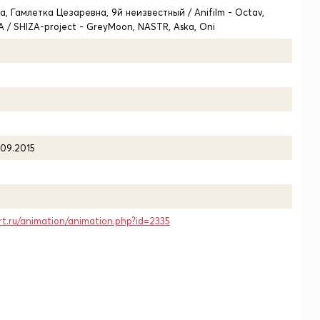
na, Гамлетка Цезаревна, 9й неизвестный / Anifilm - Octav,
 / SHIZA-project - GreyMoon, NASTR, Aska, Oni
.09.2015
rt.ru/animation/animation.php?id=2335