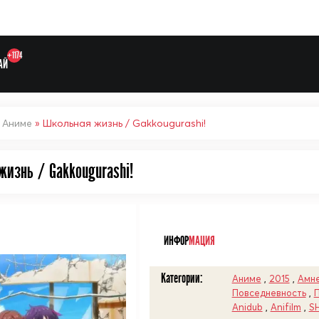
+1174
АЙ
»
Аниме
» Школьная жизнь / Gakkougurashi!
жизнь / Gakkougurashi!
Выберите одну категорию дл
ᅠ
ИНФОР
МАЦИЯ
Категории:
Аниме
,
2015
,
Амне
Повседневность
,
Anidub
,
Anifilm
,
SH