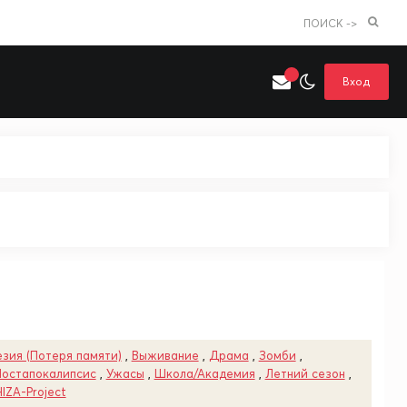
ПОИСК ->
Вход
Искать только в категории
я поиска
Аниме
Хентай
зия (Потеря памяти)
,
Выживание
,
Драма
,
Зомби
,
Постапокалипсис
,
Ужасы
,
Школа/Академия
,
Летний сезон
,
IZA-Project