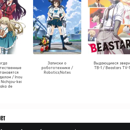
огда
Записки о
Выдающиеся звер
тественные
робототехнике /
ТВ-1 / Beastars TV-
тановятся
Robotics;Notes
елом / Inou
 Nichijou-kei
aka de
нет