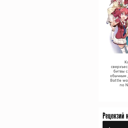
К
сверхъес
битвы с
обычным д
Battle wa
no N
Рецензий 