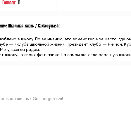
Голосов:
11
име Школьная жизнь / Gakkougurashi!
люблена в школу. По ее мнению, это замечательное место, где 
лубе — «Клубе школьной жизни». Президент клуба — Ри-чан, Кур
Мэгу, всегда рядом.
т школу... в своих фантазиях. На самом же деле реальную школ
кольная жизнь / Gakkougurashi!