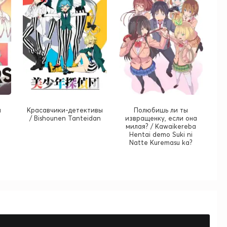
и
Красавчики-детективы
Полюбишь ли ты
1
/ Bishounen Tanteidan
извращенку, если она
милая? / Kawaikereba
Hentai demo Suki ni
Natte Kuremasu ka?