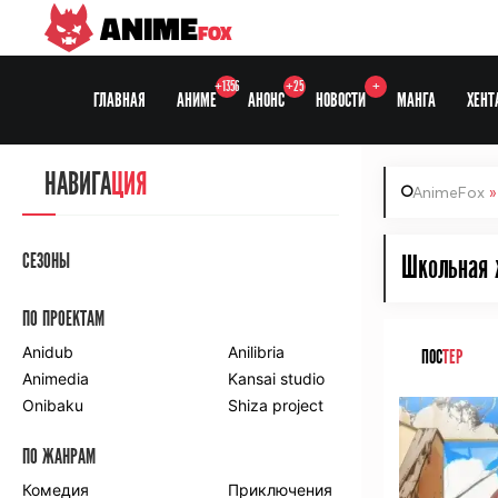
ANIME
FOX
+1356
+25
+
ГЛАВНАЯ
АНИМЕ
АНОНС
НОВОСТИ
МАНГА
ХЕНТ
НАВИГА
ЦИЯ
AnimeFox
СЕЗОНЫ
Школьная 
ПО ПРОЕКТАМ
Anidub
Anilibria
ПОС
ТЕР
Animedia
Kansai studio
Onibaku
Shiza project
ПО ЖАНРАМ
Комедия
Приключения