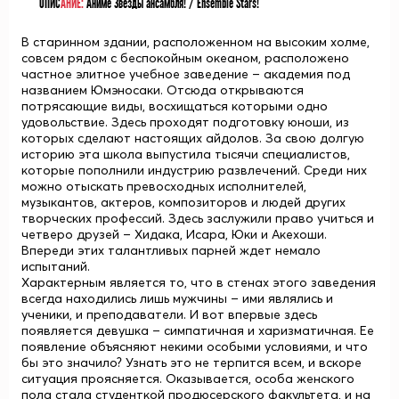
ОПИС
АНИЕ:
Аниме Звёзды ансамбля! / Ensemble Stars!
В старинном здании, расположенном на высоким холме,
совсем рядом с беспокойным океаном, расположено
частное элитное учебное заведение – академия под
названием Юмэносаки. Отсюда открываются
потрясающие виды, восхищаться которыми одно
удовольствие. Здесь проходят подготовку юноши, из
которых сделают настоящих айдолов. За свою долгую
историю эта школа выпустила тысячи специалистов,
которые пополнили индустрию развлечений. Среди них
можно отыскать превосходных исполнителей,
музыкантов, актеров, композиторов и людей других
творческих профессий. Здесь заслужили право учиться и
четверо друзей – Хидака, Исара, Юки и Акехоши.
Впереди этих талантливых парней ждет немало
испытаний.
Характерным является то, что в стенах этого заведения
всегда находились лишь мужчины – ими являлись и
ученики, и преподаватели. И вот впервые здесь
появляется девушка – симпатичная и харизматичная. Ее
появление объясняют некими особыми условиями, и что
бы это значило? Узнать это не терпится всем, и вскоре
ситуация проясняется. Оказывается, особа женского
пола стала студенткой продюсерского факультета, и на