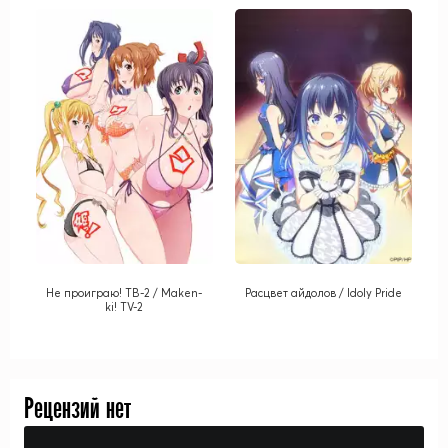
Не проиграю! ТВ-2 / Maken-
Расцвет айдолов / Idoly Pride
ki! TV-2
Рецензий нет