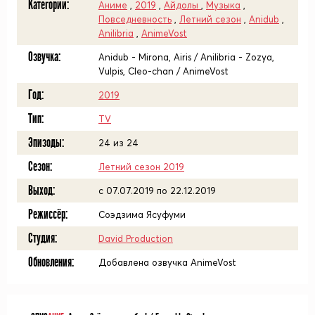
Категории:
Аниме
,
2019
,
Айдолы
,
Музыка
,
Повседневность
,
Летний сезон
,
Anidub
,
Anilibria
,
AnimeVost
Озвучка:
Anidub - Mirona, Airis / Anilibria - Zozya,
Vulpis, Cleo-chan / AnimeVost
Год:
2019
Тип:
TV
Эпизоды:
24 из 24
Сезон:
Летний сезон 2019
Выход:
c 07.07.2019 по 22.12.2019
Режиссёр:
Соэдзима Ясуфуми
Студия:
David Production
Обновления:
Добавлена озвучка AnimeVost