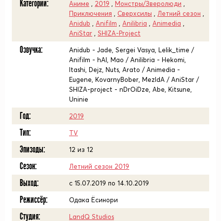
Категории:
Аниме
,
2019
,
Монстры/Зверолюди
,
Приключения
,
Сверхсилы
,
Летний сезон
,
Anidub
,
Anifilm
,
Anilibria
,
Animedia
,
AniStar
,
SHIZA-Project
Озвучка:
Anidub - Jade, Sergei Vasya, Lelik_time /
Anifilm - hAl, Mao / Anilibria - Hekomi,
Itashi, Dejz, Nuts, Arato / Animedia -
Eugene, KovarnyBober, MezIdA / AniStar /
SHIZA-project - nDrOiDze, Abe, Kitsune,
Uninie
Год:
2019
Тип:
TV
Эпизоды:
12 из 12
Сезон:
Летний сезон 2019
Выход:
c 15.07.2019 по 14.10.2019
Режиссёр:
Одака Ёсинори
Студия:
LandQ Studios