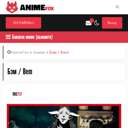
ANIME
FOX
ХЕНТАЙ(18+)
Вход
Боковое меню (нажмите)
AnimeFox
»
Аниме
» Бэм / Bem
Искать только в категор
Бэм / Bem
Выберите одну категорию для поиска
Аниме
Хент
ПОС
ТЕР