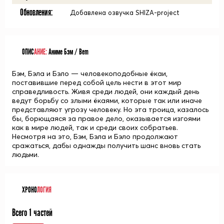
Обновления:
Добавлена озвучка SHIZA-project
ОПИС
АНИЕ:
Аниме Бэм / Bem
Бэм, Бэла и Бэло — человекоподобные ёкаи,
поставившие перед собой цель нести в этот мир
справедливость. Живя среди людей, они каждый день
ведут борьбу со злыми ёкаями, которые так или иначе
представляют угрозу человеку. Но эта троица, казалось
бы, борющаяся за правое дело, оказывается изгоями
как в мире людей, так и среди своих собратьев.
Несмотря на это, Бэм, Бэла и Бэло продолжают
сражаться, дабы однажды получить шанс вновь стать
людьми.
ХРОНО
ЛОГИЯ
Всего 1 частей