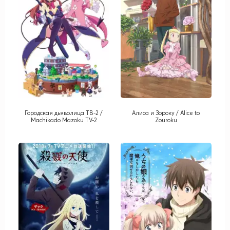
Городская дьяволица ТВ-2 /
Алиса и Зороку / Alice to
Machikado Mazoku TV-2
Zouroku