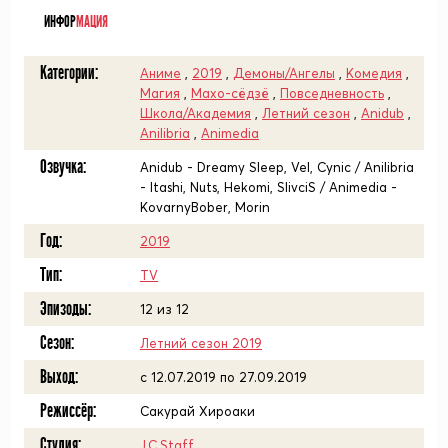
ИНФОР
МАЦИЯ
Категории:
Аниме
,
2019
,
Демоны/Ангелы
,
Комедия
,
Магия
,
Махо-сёдзё
,
Повседневность
,
Школа/Академия
,
Летний сезон
,
Anidub
,
Anilibria
,
Animedia
Озвучка:
Anidub - Dreamy Sleep, Vel, Cynic / Anilibria
- Itashi, Nuts, Hekomi, SlivciS / Animedia -
KovarnyBober, Morin
Год:
2019
Тип:
TV
Эпизоды:
12 из 12
Сезон:
Летний сезон 2019
Выход:
c 12.07.2019 по 27.09.2019
Режиссёр:
Сакурай Хироаки
Студия:
J.C.Staff