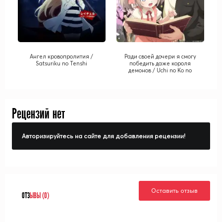
Ангел кровопролития /
Ради своей дочери я смогу
Satsuriku no Tenshi
победить даже короля
демонов / Uchi no Ko no
Tame Naraba, Ore wa
Moshikashitara Maou mo
Taoseru Kamo Shirenai.
Рецензий нет
Авторизируйтесь на сайте для добавления рецензии!
Оставить отзыв
ОТЗ
ЫВЫ (0)