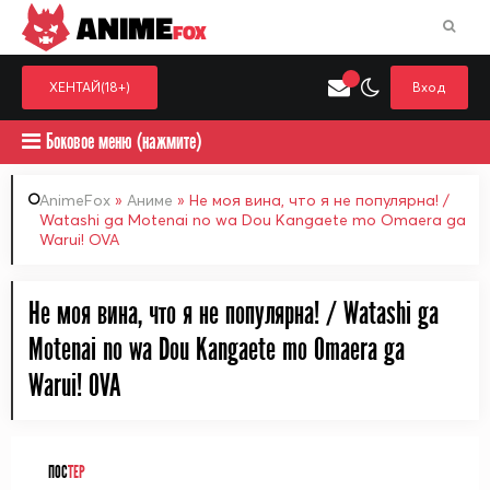
ANIME
FOX
ХЕНТАЙ(18+)
Вход
Боковое меню (нажмите)
AnimeFox
»
Аниме
» Не моя вина, что я не популярна! /
Watashi ga Motenai no wa Dou Kangaete mo Omaera ga
Warui! OVA
Искать только в категор
Выберите одну категорию для поиска
Аниме
Хент
Не моя вина, что я не популярна! / Watashi ga
Motenai no wa Dou Kangaete mo Omaera ga
Warui! OVA
ПОС
ТЕР