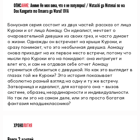
ОПИС
АНИЕ:
Аниме Не моя вина, что я не популярна! / Watashi ga Motenai no wa
Dou Kangaete mo Omaera ga Warui! OVA
Бонусная серия состоит из двух частей: рассказ от лица
Куроки и от лица Аомацу. Он идеалист, мечтает о
очаровательной девушке из своих грез, и часто думает
о жизни. Однажды он встречает на крыше Куроки, и
сразу понимает, что это необычная девушка. Аомацу
снова приходит на их первое место встречи, потому что
мысли про Куроки его на покидают: она интригует и
влет его, и сам не отдавая себе отчет Аомацу
стремиться сблизиться с девушкой. Но как это выглядит в
глазах той же Куроки? Это история показывает
абсолютно разный взгляд на одну и ту же встречу.
Затворница и идеалист, для которого она – вызов
системе, образец неординарности и индивидуальности.
Но так ли это на самом деле, или это просто богатая
фантазия младшеклассника?
ХРОНО
ЛОГИЯ
Всего 2 частей