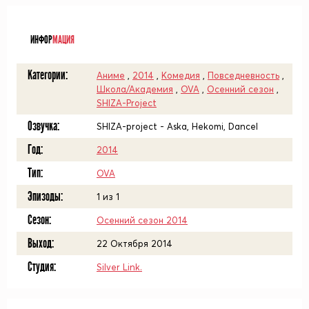
ᅠ
ИНФОР
МАЦИЯ
Категории:
Аниме
,
2014
,
Комедия
,
Повседневность
,
Школа/Академия
,
OVA
,
Осенний сезон
,
SHIZA-Project
Озвучка:
SHIZA-project - Aska, Hekomi, Dancel
Год:
2014
Тип:
OVA
Эпизоды:
1 из 1
Сезон:
Осенний сезон 2014
Выход:
22 Октября 2014
Студия:
Silver Link.