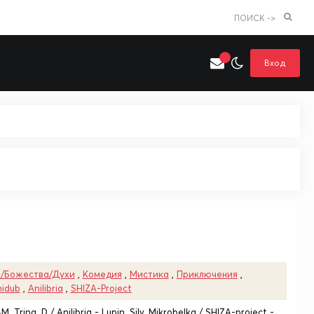
ПОИСК ->
Вход
Искать только в категории
я поиска
Аниме
Хентай
и/Божества/Духи
,
Комедия
,
Мистика
,
Приключения
,
idub
,
Anilibria
,
SHIZA-Project
, Trina_D / Anilibria - Lupin, Silv, Mikrobelka / SHIZA-project -