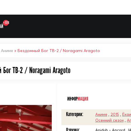
+1174
АЙ
»
Аниме
» Бездомный Бог ТВ-2 / Noragami Aragoto
 Бог ТВ-2 / Noragami Aragoto
Выберите одну категорию дл
ᅠ
ИНФОР
МАЦИЯ
Категории:
Аниме
,
2015
,
Ёка
Осенний сезон
,
An
Озвучка:
Anidub - Ancord, JAM