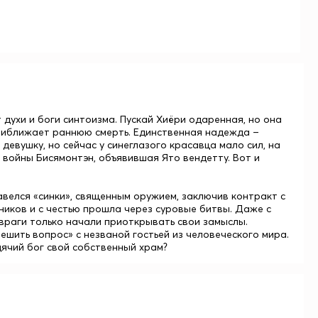
 духи и боги синтоизма. Пускай Хиёри одаренная, но она
 приближает раннюю смерть. Единственная надежда –
девушку, но сейчас у синеглазого красавца мало сил, на
я войны
Бисямонтэн
, объявившая Ято вендетту. Вот и
авелся «синки», священным оружием, заключив контракт с
ников и с честью прошла через суровые битвы. Даже с
 враги только начали приоткрывать свои замыслы.
шить вопрос» с незваной гостьей из человеческого мира.
дячий бог свой собственный храм?