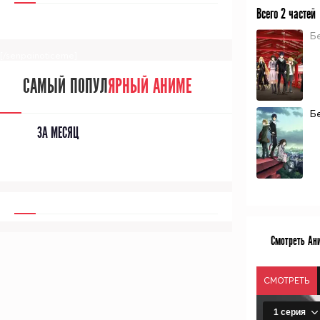
Всего 2 частей
Б
[/senpainoticeme]
САМЫЙ ПОПУЛ
ЯРНЫЙ АНИМЕ
Б
ЗА МЕСЯЦ
Смотреть Ан
СМОТРЕТЬ