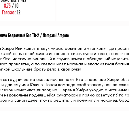
осмотры: 3 743
8.75
/ 10
Голосов:
12
име Бездомный Бог ТВ-2 / Noragami Aragoto
а
Хиёри Ики
живет в двух мирах: обычном и «тонком», где правят
каждый день такой жизни истончает связь души и тела, то есть
ог
Ято
, частично виновный в случившемся и обещавший исцелить 
исит проклятье, а по следам идет могучая и злопамятная богин
упкой школьнице брать дело в свои руки!
и сотрудничества оказались неплохи: Ято с помощью Хиёри обз
 и дав ему имя
Юкинэ
. Новая команда сработалась, нашла союз
исямон наметился диалог, но… время Хиёри уходит, а истинные
и недовольны поднявшейся суматохой и прямо советуют Ято «ре
ерои на самом деле что-то решить… и получит ли, наконец, бро