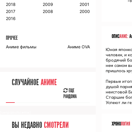
Пр
2018
2009
2001
2017
2008
2000
2016
ОПИС
АНИЕ:
Ан
ПРОЧЕЕ
Аниме фильмы
Аниме OVA
Юная японк
человек, и 
бродячий б
нем самом в
пришлось хр
СЛУЧАЙНОЕ
АНИМЕ
Первые итог
душой парня
ЕЩЕ
неистовой Б
РАНДОМА
Старшие бог
Успеют ли г
[senpainoticeme]
ВЫ НЕДАВНО
СМОТРЕЛИ
ХРОНО
ЛОГИЯ