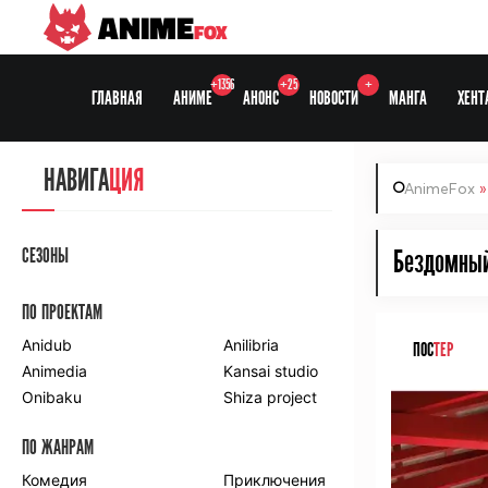
ANIME
FOX
+1356
+25
+
ГЛАВНАЯ
АНИМЕ
АНОНС
НОВОСТИ
МАНГА
ХЕНТ
НАВИГА
ЦИЯ
AnimeFox
СЕЗОНЫ
Бездомный
ПО ПРОЕКТАМ
Anidub
Anilibria
ПОС
ТЕР
Animedia
Kansai studio
Onibaku
Shiza project
ПО ЖАНРАМ
Комедия
Приключения