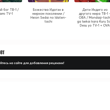
 бог ТВ-1 /
Божества Идатэн в
Дети Индиго из
ami TV-1
мирном поколении /
другого мира ТВ-1 
Heion Sedai no Idaten-
ОВА / Mondaiji-tach
tachi
ga Isekai kara Kuru S
Desu yo TV-1 + OVA
нет
йтесь на сайте для добавления рецензии!