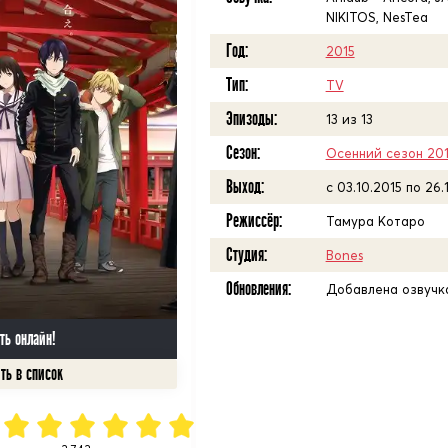
NIKITOS, NesTea
Год:
2015
Тип:
TV
Эпизоды:
13 из 13
Сезон:
Осенний сезон 20
Выход:
c 03.10.2015 по 26.
Режиссёр:
Тамура Котаро
Студия:
Bones
Обновления:
Добавлена озвучка
ть онлайн!