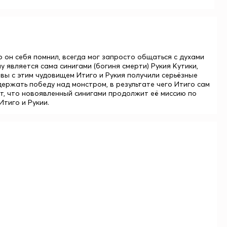
 он себя помнил, всегда мог запросто общаться с духами
у является сама синигами (богиня смерти)
Рукия Кутики
,
вы с этим чудовищем Итиго и Рукия получили серьёзные
держать победу над монстром, в результате чего Итиго сам
ает, что новоявленный синигами продолжит её миссию по
тиго и Рукии.