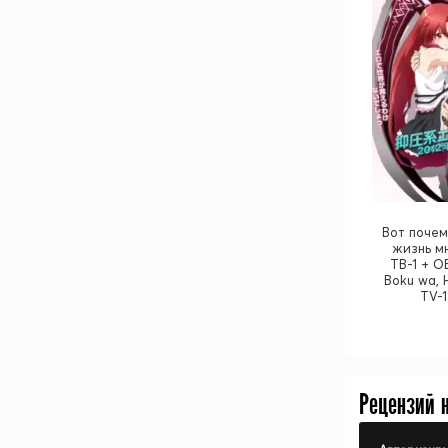
Вот почем
жизнь мн
ТВ-1 + О
Boku wa, 
TV-1
Рецензий 