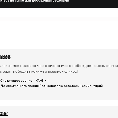
йтесь на сайте для добавления рецензии!
hleb666
ля как мне надоело что сначала ичего побеждает очень сильных
может победить каких-то юзилис челиков!
РАНГ - II
Следующее звание:
До следующего звания Пользователю осталось 1 комментарий
Sader