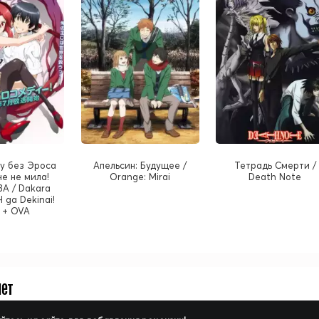
у без Эроса
Апельсин: Будущее /
Тетрадь Смерти /
е не мила!
Orange: Mirai
Death Note
ВА / Dakara
H ga Dekinai!
 + OVA
нет