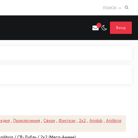
ПОИСК ->
Вход
Искать только в категории
я поиска
Аниме
Хентай
едия
,
Приключения
,
Сёнэн
,
Фэнтези
,
2x2
,
Anidub
,
Anilibria
Anilibria / СВ-Дубль / 2x2 (Мега-Аниме)