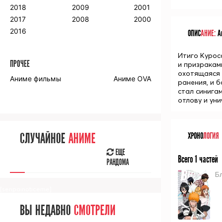
2018
2009
2001
2017
2008
2000
2016
ОПИС
АНИЕ:
Ан
Итиго Курос
ПРОЧЕЕ
и призракам
охотящаяся 
Аниме фильмы
Аниме OVA
ранения, и 
стал синига
отлову и ун
СЛУЧАЙНОЕ
АНИМЕ
ХРОНО
ЛОГИЯ
ЕЩЕ
Всего 1 частей
РАНДОМА
Бл
[senpainoticeme]
ВЫ НЕДАВНО
СМОТРЕЛИ