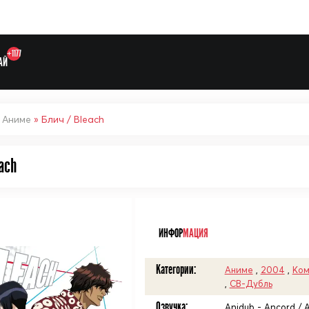
+1177
АЙ
»
Аниме
» Блич / Bleach
ach
Выберите одну категорию дл
ᅠ
ИНФОР
МАЦИЯ
Категории:
Аниме
,
2004
,
Ком
,
СВ-Дубль
Озвучка:
Anidub - Ancord / 