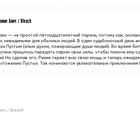
име Блич / Bleach
аки
— не простой пятнадцатилетний парень, потому как, сколько
и, невидимыми для обычных людей. В один судьбоносный день ем
за Пустым (злым духом, пожирающим души людей). Во время бит
богине пришлось передать парню свои силы, чтобы помочь ему о
ми! Но сделав это, Рукия теряет всю свою мощь, и теперь ожид
ичтожению Пустых. Так начинаются увлекательные приключения И
ич / Bleach