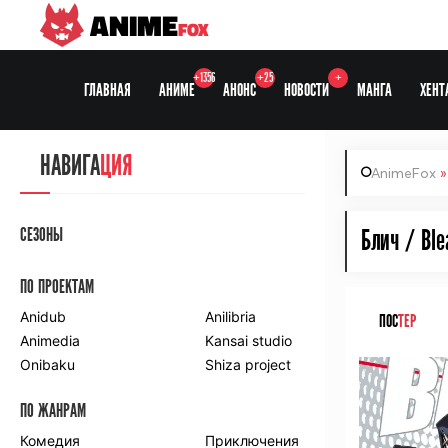
ANIME
FOX
+1356
+25
+
ГЛАВНАЯ
АНИМЕ
АНОНС
НОВОСТИ
МАНГА
ХЕНТ
НАВИГА
ЦИЯ
AnimeFox
СЕЗОНЫ
Блич / Ble
ПО ПРОЕКТАМ
Anidub
Anilibria
ПОС
ТЕР
Animedia
Kansai studio
Onibaku
Shiza project
ПО ЖАНРАМ
Комедия
Приключения