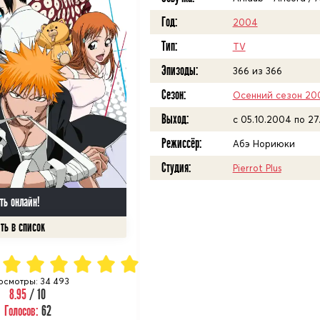
Год:
2004
Тип:
TV
Эпизоды:
366 из 366
Сезон:
Осенний сезон 20
Выход:
c 05.10.2004 по 27
Режиссёр:
Абэ Нориюки
Студия:
Pierrot Plus
ть онлайн!
осмотры: 34 493
8.95
/ 10
Голосов:
62