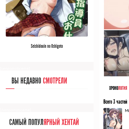
[/senpainoticeme]
САМЫЙ ПОПУЛ
ЯРНЫЙ АНИМЕ
Seishidouin no Oshigoto
ЗА МЕСЯЦ
[senpainoticeme]
ВЫ НЕДАВНО
СМОТРЕЛИ
ХРОНО
ЛОГИЯ
Всего 3 частей
[/senpainoticeme]
Mi
САМЫЙ ПОПУЛ
ЯРНЫЙ ХЕНТАЙ