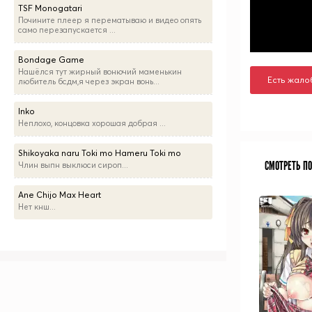
TSF Monogatari
Почините плеер я перематываю и видео опять
само перезапускается ...
Bondage Game
Нашёлся тут жирный вонючий маменькин
Есть жало
любитель бсдм,я через экран вонь...
Inko
Неплохо, концовка хорошая добрая ...
Shikoyaka naru Toki mo Hameru Toki mo
СМОТРЕТЬ П
Члин выпн выклюси сироп...
Ane Chijo Max Heart
Нет кнш...