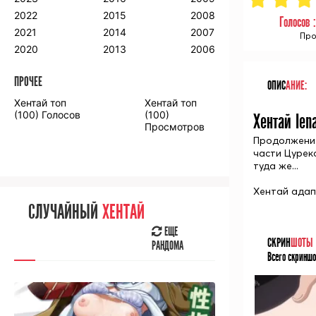
2018
2009
2001
2022
2015
2008
Голосов 
2017
2008
2000
2021
2014
2007
Про
2016
2020
2013
2006
ПРОЧЕЕ
ОПИС
АНИЕ:
ПРОЧЕЕ
Хентай топ
Хентай топ
Аниме фильмы
Аниме OVA
(100) Голосов
(100)
Хентай Ien
Просмотров
Продолжение 
части Цурек
туда же...
Хентай адапт
СЛУЧАЙНОЕ
АНИМЕ
СЛУЧАЙНЫЙ
ХЕНТАЙ
ЕЩЕ
РАНДОМА
ЕЩЕ
СКРИН
ШОТЫ
РАНДОМА
Всего скриншо
[senpainoticeme]
ВЫ НЕДАВНО
СМОТРЕЛИ