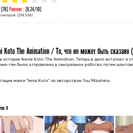
:
[
76
]
Рейтинг :
[
6.24
/10]
смотров: (214 526)
ai Koto The Animation / То, что не может быть сказано 
истории Ikenai Koto The Animation. Теперь в дело вступает и 
ома-тян была отправлена в сексуальное рабство путем шантаж
ация манги "Ienai Koto" за авторством Yuu Mizuhara.
тов:
8