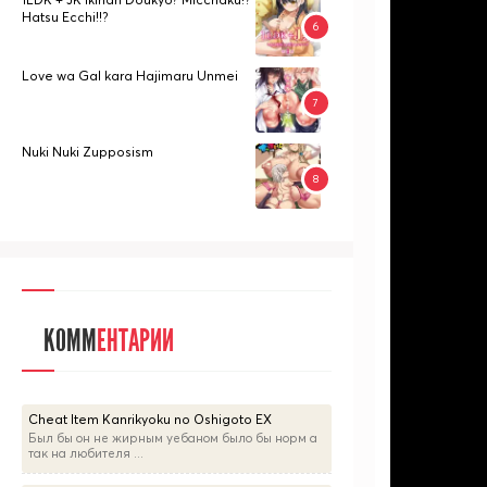
Hatsu Ecchi!!?
Love wa Gal kara Hajimaru Unmei
Nuki Nuki Zupposism
КОММ
ЕНТАРИИ
Cheat Item Kanrikyoku no Oshigoto EX
Был бы он не жирным уебаном было бы норм а
так на любителя ...