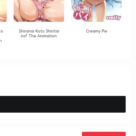
to
Shiranai Koto Shiritai
Creamy Pie
no? The Animation
n