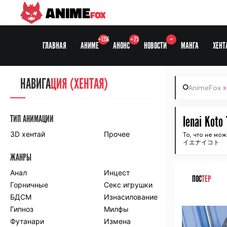
ANIME
FOX
+1356
+25
+
ГЛАВНАЯ
АНИМЕ
АНОНС
НОВОСТИ
МАНГА
ХЕНТ
НАВИГА
НАВИГА
ЦИЯ
ЦИЯ (ХЕНТАЯ)
AnimeFox
СЕЗОНЫ
ТИП АНИМАЦИИ
Ienai Koto
3D хентай
Прочее
То, что не мо
イエナイコト
ПО ПРОЕКТАМ
ЖАНРЫ
Anidub
Anilibria
Animedia
Анал
Kansai studio
Инцест
ПОС
ТЕР
Onibaku
Горничные
Shiza project
Секс игрушки
БДСМ
Изнасилование
ᅠ
ПО ЖАНРАМ
Гипноз
Милфы
Футанари
Измена
Комедия
Приключения