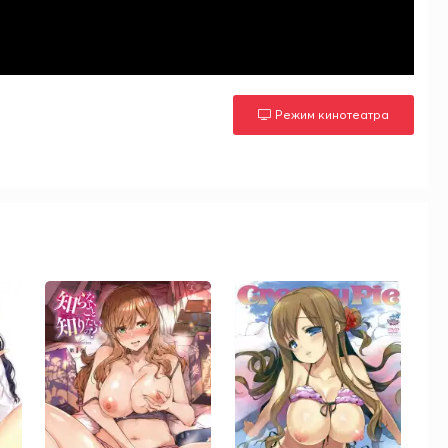
Режим кинотеатра
м