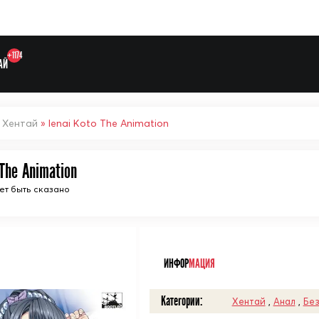
+1174
АЙ
»
Хентай
» Ienai Koto The Animation
 The Animation
жет быть сказано
Выберите одну категорию дл
ᅠ
ИНФОР
МАЦИЯ
Категории:
Хентай
,
Анал
,
Без