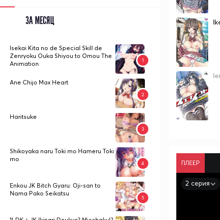
ЗА МЕСЯЦ
I
Isekai Kita no de Special Skill de
Zenryoku Ouka Shiyou to Omou The
Animation
I
Ane Chijo Max Heart
Haritsuke
Shikoyaka naru Toki mo Hameru Toki
mo
ПЛЕЕР
2 серия
Enkou JK Bitch Gyaru: Oji-san to
Nama Pako Seikatsu
1LDK + JK Ikinari Doukyo? Micchaku!?