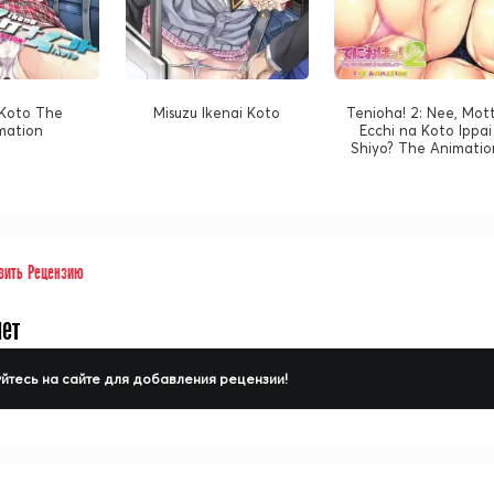
 Koto The
Misuzu Ikenai Koto
Tenioha! 2: Nee, Mot
mation
Ecchi na Koto Ippai
Shiyo? The Animatio
вить Рецензию
нет
йтесь на сайте для добавления рецензии!