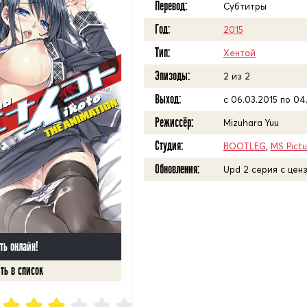
Перевод:
Субтитры
Год:
2015
Тип:
Хентай
Эпизоды:
2 из 2
Выход:
с 06.03.2015 по 04
Режиссёр:
Mizuhara Yuu
Студия:
BOOTLEG
,
MS Pictu
Обновления:
Upd 2 серия с ценз
ть онлайн!