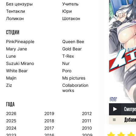
Без цензуры
Учитель
Романтика
Школа
Тентакли
Юри
Этти
Боевые
искусства
Лоликон
Шотакон
Вампиры
Военные
СТУДИИ
Гарем
Демоны
Драма
Игры
PinkPineapple
Queen Bee
Исторический
Магия
Mary Jane
Gold Bear
Фантастика
Фэнтези
Lune
T-Rex
Мистика
Попаданцы в
Suzuki Mirano
Nur
другой мир
White Bear
Poro
Хентай
Majin
Ms pictures
Ziz
Collaboration
ПО ГОДУ
works
2024
2015
2007
ГОДА
2023
2014
2006
Смотре
2022
2013
2005
2026
2019
2012
2021
2012
2004
2025
2018
2011
2020
2011
2003
2024
2017
2010
2019
2010
2002
2023
2016
2009