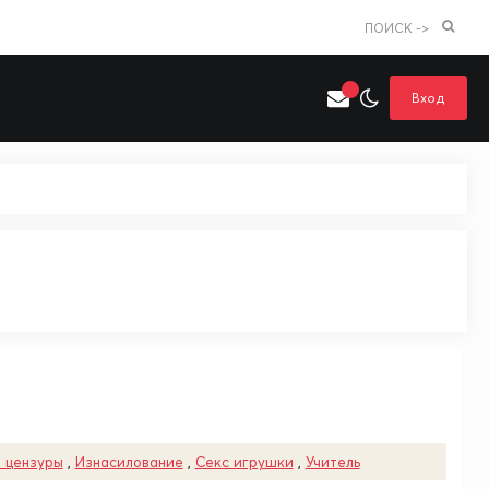
ПОИСК ->
Вход
Искать только в категории
я поиска
Аниме
Хентай
 цензуры
,
Изнасилование
,
Секс игрушки
,
Учитель