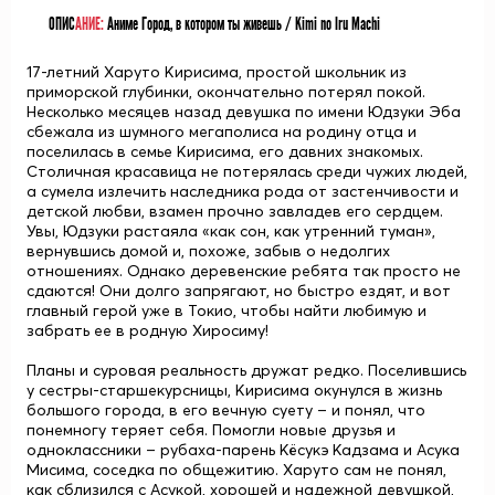
ОПИС
АНИЕ:
Аниме Город, в котором ты живешь / Kimi no Iru Machi
17-летний Харуто Кирисима, простой школьник из
приморской глубинки, окончательно потерял покой.
Несколько месяцев назад девушка по имени Юдзуки Эба
сбежала из шумного мегаполиса на родину отца и
поселилась в семье Кирисима, его давних знакомых.
Столичная красавица не потерялась среди чужих людей,
а сумела излечить наследника рода от застенчивости и
детской любви, взамен прочно завладев его сердцем.
Увы, Юдзуки растаяла «как сон, как утренний туман»,
вернувшись домой и, похоже, забыв о недолгих
отношениях. Однако деревенские ребята так просто не
сдаются! Они долго запрягают, но быстро ездят, и вот
главный герой уже в Токио, чтобы найти любимую и
забрать ее в родную Хиросиму!
Планы и суровая реальность дружат редко. Поселившись
у сестры-старшекурсницы, Кирисима окунулся в жизнь
большого города, в его вечную суету – и понял, что
понемногу теряет себя. Помогли новые друзья и
одноклассники – рубаха-парень Кёсукэ Кадзама и Асука
Мисима, соседка по общежитию. Харуто сам не понял,
как сблизился с Асукой, хорошей и надежной девушкой,