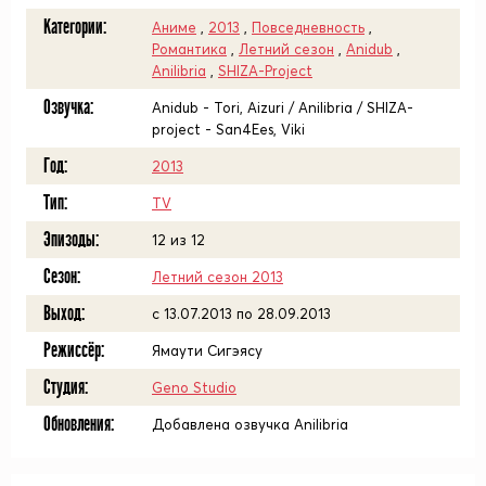
Категории:
Аниме
,
2013
,
Повседневность
,
Романтика
,
Летний сезон
,
Anidub
,
Anilibria
,
SHIZA-Project
Озвучка:
Anidub - Tori, Aizuri / Anilibria / SHIZA-
project - San4Ees, Viki
Год:
2013
Тип:
TV
Эпизоды:
12 из 12
Сезон:
Летний сезон 2013
Выход:
c 13.07.2013 по 28.09.2013
Режиссёр:
Ямаути Сигэясу
Студия:
Geno Studio
Обновления:
Добавлена озвучка Anilibria