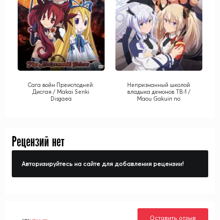
Сага войн Преисподней:
Непризнанный школой
Дисгая / Makai Senki
владыка демонов ТВ-1 /
Disgaea
Maou Gakuin no
Futekigousha: Shijou Saikyou
no Maou no Shiso, Tensei
Shite Shison-tachi no Gakkou
e Kayou TV-1
Рецензий нет
Авторизируйтесь на сайте для добавления рецензии!
Оставить отзыв