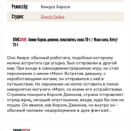
Режиссёр:
Кимура Хироси
Студия:
Ekachi Epilka
ОПИС
АНИЕ:
Аниме Король демонов, попытайтесь снова ТВ-1 / Maou-sama, Retry!
TV-1
Оно Акира, обычный работяга, подобных которому
можно встретить где угодно, был отправлен в другой
мир. При входе в самоадминистрируемую игру, он стал
персонажем с ником «Мао». Встретив девушку, с
неработающими ногами, он отправился с ней в
путешествие. Но окружение не могло оставить в покое
невероятно могучего «Мао», со всеми его устройствами.
Стремясь покорить Короля Демонов, страна отправляет
отряд жриц, несущий опустошение, везде, куда бы они ни
пошли. Он явился, как Король Демонов, но внутри он -
обычный человек; недоразумение в духе фэнтези!...