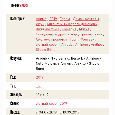
ИНФОР
МАЦИЯ
Категории:
Аниме
,
2019
,
Гарем
,
Демоны/Ангелы
,
Игры
,
Князь тьмы / Король демонов /
Владыка тьмы
,
Комедия
,
Магия
,
Попаданцы в другой мир
,
Приключения
,
Система прокачки
,
Трап
,
Фэнтези
,
Летний сезон
,
Anidub
,
Anilibria
,
AniRise
,
Studio Band
Озвучка:
Anidub - Nika Lenina, Berserk / Anilibria -
Nuts, Malevich, Amikiri / AniRise / Studio
Band
Год:
2019
Тип:
TV
Эпизоды:
12 из 12
Сезон:
Летний сезон 2019
Выход:
c 04.07.2019 по 19.09.2019