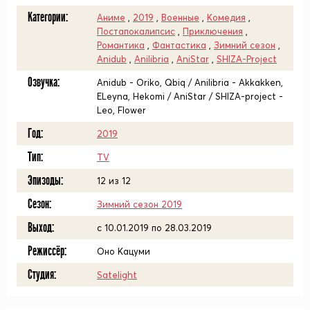
Категории:
Аниме
,
2019
,
Военные
,
Комедия
,
Постапокалипсис
,
Приключения
,
Романтика
,
Фантастика
,
Зимний сезон
,
Anidub
,
Anilibria
,
AniStar
,
SHIZA-Project
Озвучка:
Anidub - Oriko, Qbiq / Anilibria - Akkakken,
ELeyna, Hekomi / AniStar / SHIZA-project -
Leo, Flower
Год:
2019
Тип:
TV
Эпизоды:
12 из 12
Сезон:
Зимний сезон 2019
Выход:
c 10.01.2019 по 28.03.2019
Режиссёр:
Оно Кацуми
Студия:
Satelight