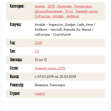
Категории:
Аниме
,
2019
,
Комедия
,
Романтика
,
Школа/Академия
,
Этти
,
Зимний сезон
,
Субтитры
,
Anidub
,
Anilibria
Озвучка:
Anidub - Inspector_Gadjet, Lelik_time /
Anilibria - HectoR, Kanade Eu, Narea /
субтитры - Crunchyroll
Год:
2019
Тип:
TV
Эпизоды:
12 из 12
Сезон:
Зимний сезон 2019
Выход:
c 07.01.2019 по 25.03.2019
Режиссёр:
Яманаси Томохиро
Студия:
Lesprit