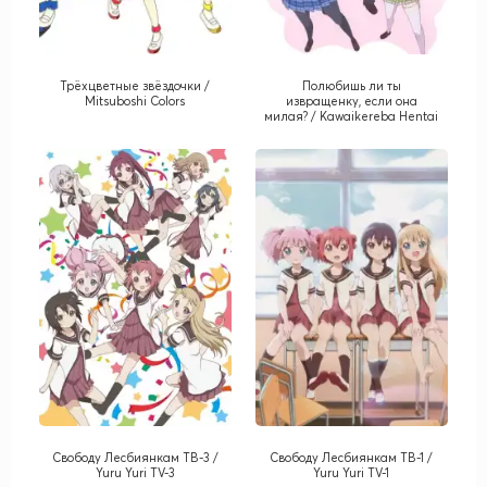
Трёхцветные звёздочки /
Полюбишь ли ты
Mitsuboshi Colors
извращенку, если она
милая? / Kawaikereba Hentai
demo Suki ni Natte Kuremasu
ka?
Cвободу Лесбиянкам ТВ-3 /
Cвободу Лесбиянкам ТВ-1 /
Yuru Yuri TV-3
Yuru Yuri TV-1